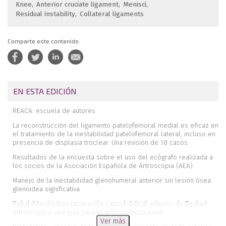
Knee
Anterior cruciate ligament
Menisci
Residual instability
Collateral ligaments
Comparte este contenido
EN ESTA EDICIÓN
REACA: escuela de autores
La reconstrucción del ligamento patelofemoral medial es eficaz en
el tratamiento de la inestabilidad patelofemoral lateral, incluso en
presencia de displasia troclear. Una revisión de 18 casos
Resultados de la encuesta sobre el uso del ecógrafo realizada a
los socios de la Asociación Española de Artroscopia (AEA)
Manejo de la inestabilidad glenohumeral anterior sin lesión ósea
glenoidea significativa
Rehabilitación tras reparación capsulolabral anterior de Bankart
artroscópica: una guía para el artroscopista joven
Ver más