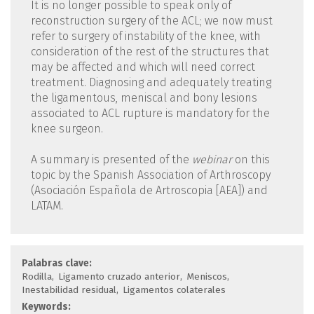
It is no longer possible to speak only of
reconstruction surgery of the ACL; we now must
refer to surgery of instability of the knee, with
consideration of the rest of the structures that
may be affected and which will need correct
treatment. Diagnosing and adequately treating
the ligamentous, meniscal and bony lesions
associated to ACL rupture is mandatory for the
knee surgeon.
A summary is presented of the
webinar
on this
topic by the Spanish Association of Arthroscopy
(Asociación Española de Artroscopia [AEA]) and
LATAM.
Palabras clave:
Rodilla
Ligamento cruzado anterior
Meniscos
Inestabilidad residual
Ligamentos colaterales
Keywords: