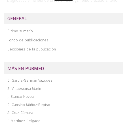
Diagnóstico y manejo de la lesión del ligamento cruzado anterior
en pacientes esqueléticamente inmaduros. Una revisión narrativa
Inestabilidad residual tras cirugía de reconstrucción del
GENERAL
ligamento cruzado anterior. ¿Qué estamos pasando por
alto?
Último sumario
Inestabilidad posterolateral de rodilla tras fractura osteocondral
que incluye la inserción femoral del tendón poplíteo. A propósito
Fondo de publicaciones
de un caso
Secciones de la publicación
Porción larga del bíceps de tipo MESO: variante anatómica de la
normalidad
Normas de publicación (Abr. 2021)
MÁS EN PUBMED
D. García-Germán Vázquez
S. Villaescusa Marín
J. Blanco Novoa
D. Cansino Múñoz-Repiso
A. Cruz Cámara
F. Martínez Delgado