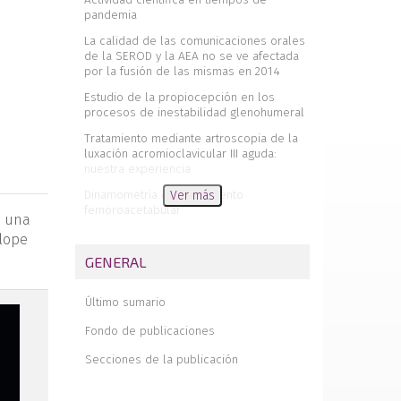
pandemia
La calidad de las comunicaciones orales
de la SEROD y la AEA no se ve afectada
por la fusión de las mismas en 2014
Estudio de la propiocepción en los
procesos de inestabilidad glenohumeral
Tratamiento mediante artroscopia de la
luxación acromioclavicular III aguda:
nuestra experiencia
Dinamometría en pinzamiento
Ver más
femoroacetabular
n una
Sangrado en la artroscopia de cadera.
clope
Manejo de la pérdida sanguínea con
GENERAL
ácido tranexámico
Artroscopia de la primera articulación
Último sumario
metatarsofalángica en un caso de
osteocondritis postraumática
Fondo de publicaciones
Consenso AEA-LATAM sobre enfermedad
Secciones de la publicación
del manguito rotador
Consenso AEA-LATAM sobre patología