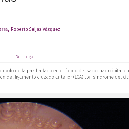
arra
Roberto Seijas Vázquez
s
Descargas
ímbolo de la paz hallado en el fondo del saco cuadricipital e
nción del ligamento cruzado anterior (LCA) con síndrome del cí