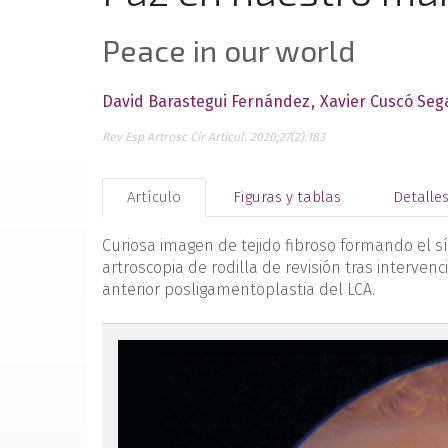
Peace in our world
David Barastegui Fernández
Xavier Cuscó Seg
Rev Esp Artrosc Cir Articul. 2020;27(2):183
Artículo
Figuras y tablas
Detalle
Curiosa imagen de tejido fibroso formando el s
artroscopia de rodilla de revisión tras interve
anterior posligamentoplastia del LCA.
figura1.png