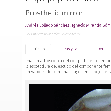
Prosthetic mirror
Andrés Collado Sánchez
Ignacio Miranda Góm
Rev Esp Artrosc Cir Articul. 2020;27(2):179
Artículo
Figuras y tablas
Detalle
Imagen artroscópica del compartimento femoropa
la escotadura del escudo del componente femora
un vaporizador con una imagen en espejo del va
figura1.png