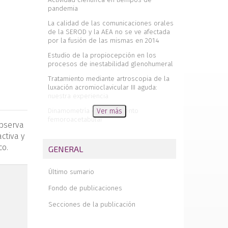
pandemia
La calidad de las comunicaciones orales
de la SEROD y la AEA no se ve afectada
por la fusión de las mismas en 2014
Estudio de la propiocepción en los
procesos de inestabilidad glenohumeral
Tratamiento mediante artroscopia de la
luxación acromioclavicular III aguda:
nuestra experiencia
Dinamometría en pinzamiento
Ver más
femoroacetabular
observa
Sangrado en la artroscopia de cadera.
ctiva y
Manejo de la pérdida sanguínea con
co.
GENERAL
ácido tranexámico
Artroscopia de la primera articulación
Último sumario
metatarsofalángica en un caso de
osteocondritis postraumática
Fondo de publicaciones
Consenso AEA-LATAM sobre enfermedad
Secciones de la publicación
del manguito rotador
Consenso AEA-LATAM sobre patología