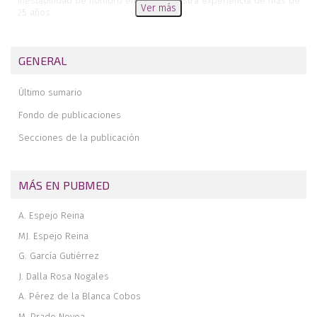
Inestabilidad de hombro en rugby: nuestra experiencia de más de
Ver más
25 años
Conclusiones de la jornada de actualización sobre el abordaje en
las lesiones del complejo posterolateral de la rodilla
GENERAL
Rotura parcial del tendón supraespinoso
Comentario editorial sobre el manejo de la lesión de menisco
Último sumario
degenerativa. Consenso europeo
Fondo de publicaciones
Secciones de la publicación
MÁS EN PUBMED
A. Espejo Reina
MJ. Espejo Reina
G. García Gutiérrez
J. Dalla Rosa Nogales
A. Pérez de la Blanca Cobos
M. Prado Novoa