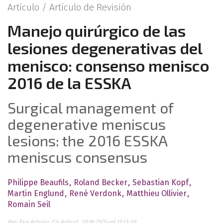
Artículo /
Artículo de Revisión
Manejo quirúrgico de las
lesiones degenerativas del
menisco: consenso menisco
2016 de la ESSKA
Surgical management of
degenerative meniscus
lesions: the 2016 ESSKA
meniscus consensus
Philippe Beaufils
Roland Becker
Sebastian Kopf
Martin Englund
René Verdonk
Matthieu Ollivier
Romain Seil
Rev Esp Artrosc Cir Articul. 2018;25(Supl.1):13-28