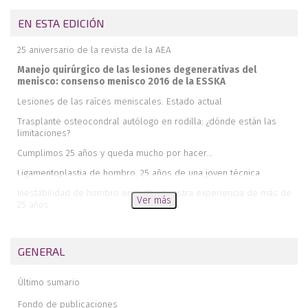
EN ESTA EDICIÓN
25 aniversario de la revista de la AEA
Manejo quirúrgico de las lesiones degenerativas del
menisco: consenso menisco 2016 de la ESSKA
Lesiones de las raíces meniscales. Estado actual
Trasplante osteocondral autólogo en rodilla: ¿dónde están las
limitaciones?
Cumplimos 25 años y queda mucho por hacer...
Ligamentoplastia de hombro, 25 años de una joven técnica
Inestabilidad de hombro en rugby: nuestra experiencia de más de
Ver más
25 años
Conclusiones de la jornada de actualización sobre el abordaje en
las lesiones del complejo posterolateral de la rodilla
GENERAL
Rotura parcial del tendón supraespinoso
Comentario editorial sobre el manejo de la lesión de menisco
Último sumario
degenerativa. Consenso europeo
Fondo de publicaciones