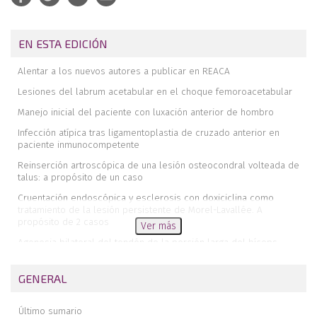
EN ESTA EDICIÓN
Alentar a los nuevos autores a publicar en REACA
Lesiones del labrum acetabular en el choque femoroacetabular
Manejo inicial del paciente con luxación anterior de hombro
Infección atípica tras ligamentoplastia de cruzado anterior en
paciente inmunocompetente
Reinserción artroscópica de una lesión osteocondral volteada de
talus: a propósito de un caso
Cruentación endoscópica y esclerosis con doxiciclina como
tratamiento de la lesión persistente de Morel-Lavallée. A
propósito de 2 casos
Ver más
Agenesia bilateral del tendón de la porción larga del bíceps
Isquemia cerebral como complicación intraoperatoria por
posicionamiento en silla de playa en cirugía artroscópica de
GENERAL
hombro. A propósito de un caso
Riesgo de lesión de la arteria geniculada externa durante la
Último sumario