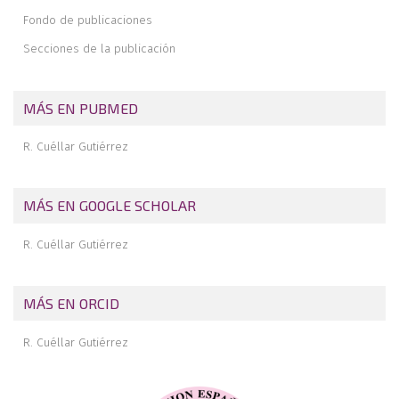
sutura meniscal
Fondo de publicaciones
Instrucciones para el envío de fotografías para la cubierta de
REACA
Secciones de la publicación
MÁS EN PUBMED
R. Cuéllar Gutiérrez
MÁS EN GOOGLE SCHOLAR
R. Cuéllar Gutiérrez
MÁS EN ORCID
R. Cuéllar Gutiérrez