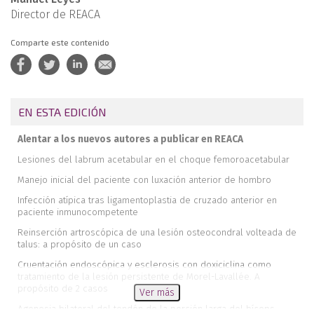
Director de REACA
Comparte este contenido
EN ESTA EDICIÓN
Alentar a los nuevos autores a publicar en REACA
Lesiones del labrum acetabular en el choque femoroacetabular
Manejo inicial del paciente con luxación anterior de hombro
Infección atípica tras ligamentoplastia de cruzado anterior en
paciente inmunocompetente
Reinserción artroscópica de una lesión osteocondral volteada de
talus: a propósito de un caso
Cruentación endoscópica y esclerosis con doxiciclina como
tratamiento de la lesión persistente de Morel-Lavallée. A
propósito de 2 casos
Ver más
Agenesia bilateral del tendón de la porción larga del bíceps