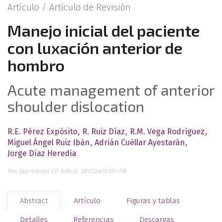
Artículo /
Artículo de Revisión
Manejo inicial del paciente
con luxación anterior de
hombro
Acute management of anterior
shoulder dislocation
R.E. Pérez Expósito
R. Ruiz Díaz
R.M. Vega Rodríguez
Miguel Ángel Ruiz Ibán
Adrián Cuéllar Ayestarán
Jorge Díaz Heredia
Rev Esp Artrosc Cir Articul. 2017;24(1):101-116
Abstract
Artículo
Figuras y tablas
Detalles
Referencias
Descargas