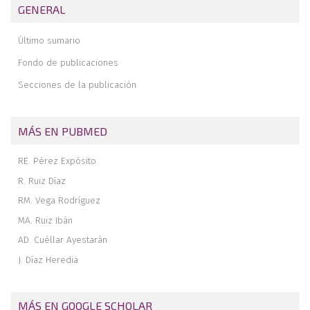
posicionamiento en silla de playa en cirugía artroscópica de
GENERAL
hombro. A propósito de un caso
Riesgo de lesión de la arteria geniculada externa durante la sutura
Último sumario
meniscal
Fondo de publicaciones
Instrucciones para el envío de fotografías para la cubierta de
REACA
Secciones de la publicación
MÁS EN PUBMED
RE. Pérez Expósito
R. Ruiz Díaz
RM. Vega Rodríguez
MA. Ruiz Ibán
AD. Cuéllar Ayestarán
J. Díaz Heredia
MÁS EN GOOGLE SCHOLAR