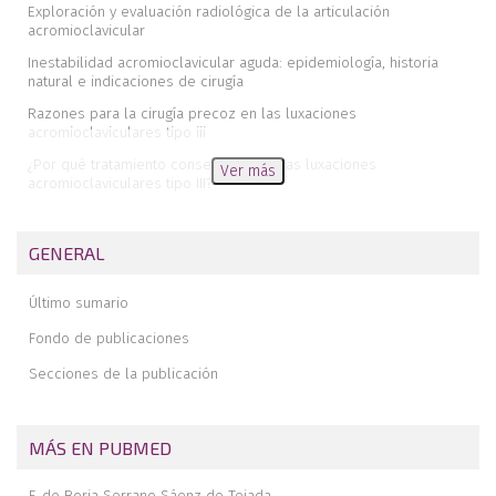
Exploración y evaluación radiológica de la articulación
acromioclavicular
Inestabilidad acromioclavicular aguda: epidemiología, historia
natural e indicaciones de cirugía
Razones para la cirugía precoz en las luxaciones
acromioclaviculares tipo iii
¿Por qué tratamiento conservador de las luxaciones
Ver más
acromioclaviculares tipo III?
Manejo quirúrgico de la inestabilidad acromioclavicular aguda
Manejo de la inestabilidad acromioclavicular crónica
GENERAL
Fracturas de clavícula distal
Último sumario
Enfermedad acromioclavicular en el paciente joven
Fondo de publicaciones
Patología degenerativa de la articulación acromioclavicular
Secciones de la publicación
Papel de la disfunción escapulotorácica en la afección de la
articulación acromioclavicular
Rehabilitación de la cirugía de la articulación
acromioclavicular
MÁS EN PUBMED
Reconstrucción artroscópica de la lesión aguda de la articulación
F. de Borja Serrano Sáenz de Tejada