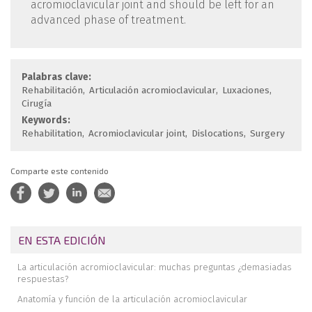
acromioclavicular joint and should be left for an
advanced phase of treatment.
Palabras clave:
Rehabilitación
Articulación acromioclavicular
Luxaciones
Cirugía
Keywords:
Rehabilitation
Acromioclavicular joint
Dislocations
Surgery
Comparte este contenido
EN ESTA EDICIÓN
La articulación acromioclavicular: muchas preguntas ¿demasiadas
respuestas?
Anatomía y función de la articulación acromioclavicular