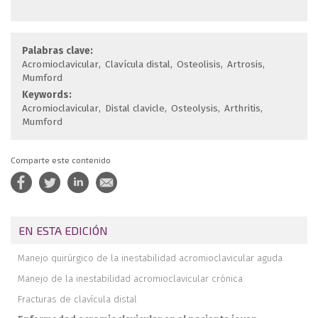
Palabras clave:
Acromioclavicular
Clavícula distal
Osteolisis
Artrosis
Mumford
Keywords:
Acromioclavicular
Distal clavicle
Osteolysis
Arthritis
Mumford
Comparte este contenido
EN ESTA EDICIÓN
Manejo quirúrgico de la inestabilidad acromioclavicular aguda
Manejo de la inestabilidad acromioclavicular crónica
Fracturas de clavícula distal