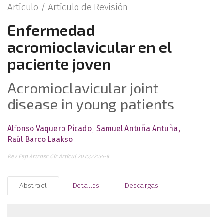
Artículo /
Artículo de Revisión
Enfermedad
acromioclavicular en el
paciente joven
Acromioclavicular joint
disease in young patients
Alfonso Vaquero Picado
Samuel Antuña Antuña
Raúl Barco Laakso
Rev Esp Artrosc Cir Articul 2015;22:54-8
Abstract
Detalles
Descargas