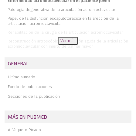
Enfermedad acromioclavicular en el paciente joven
Patología degenerativa de la articulación acromioclavicular
Papel de la disfunción escapulotorácica en la afección de la
articulación acromioclavicular
Rehabilitación de la cirugía de la articulación acromioclavicular
Ver más
Reconstrucción artroscópica de la lesión aguda de la articulación
acromioclavicular con injerto de palmar mayor
La articulación acromioclavicular: muchas preguntas ¿demasiadas
respuestas?
GENERAL
Anatomía y función de la articulación acromioclavicular
Último sumario
Exploración y evaluación radiológica de la articulación
acromioclavicular
Fondo de publicaciones
Inestabilidad acromioclavicular aguda: epidemiología, historia
Secciones de la publicación
natural e indicaciones de cirugía
Razones para la cirugía precoz en las luxaciones
acromioclaviculares tipo iii
MÁS EN PUBMED
¿Por qué tratamiento conservador de las luxaciones
acromioclaviculares tipo III?
A. Vaquero Picado