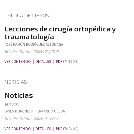
CRÍTICA DE LIBROS
Lecciones de cirugía ortopédica y
traumatología
JOSÉ RAMÓN
RODRÍGUEZ ALTÓNAGA
Rev Pie Tobillo. 2005;19(1):74-5
VER CONTENIDO
DETALLES
PDF
(74.39 KB)
NOTICIAS
Noticias
News
GINÉS
DOMÉNECH
,
FERNANDO
ÚBEDA
Rev Pie Tobillo. 2005;19(1):76-7
VER CONTENIDO
DETALLES
PDF
(74.04 KB)