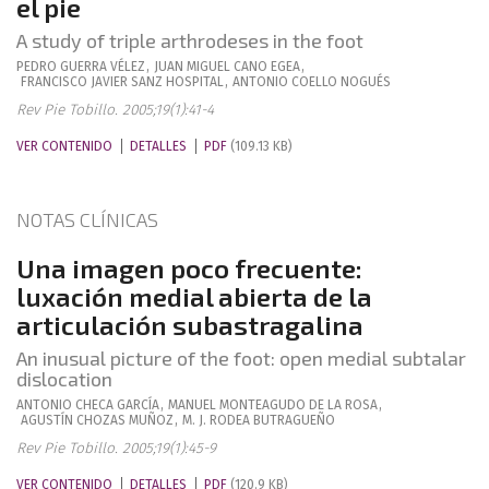
el pie
A study of triple arthrodeses in the foot
PEDRO
GUERRA VÉLEZ
,
JUAN MIGUEL
CANO EGEA
,
FRANCISCO JAVIER
SANZ HOSPITAL
,
ANTONIO
COELLO NOGUÉS
Rev Pie Tobillo. 2005;19(1):41-4
VER CONTENIDO
DETALLES
PDF
(109.13 KB)
NOTAS CLÍNICAS
Una imagen poco frecuente:
luxación medial abierta de la
articulación subastragalina
An inusual picture of the foot: open medial subtalar
dislocation
ANTONIO
CHECA GARCÍA
,
MANUEL
MONTEAGUDO DE LA ROSA
,
AGUSTÍN
CHOZAS MUÑOZ
,
M. J.
RODEA BUTRAGUEÑO
Rev Pie Tobillo. 2005;19(1):45-9
VER CONTENIDO
DETALLES
PDF
(120.9 KB)