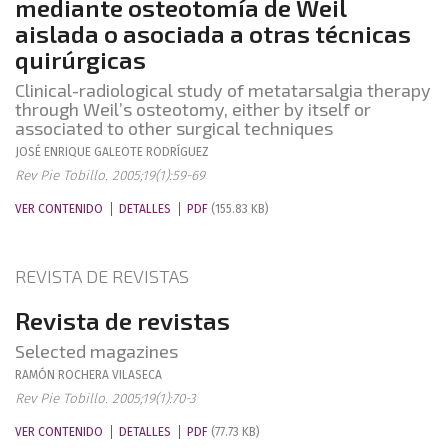
mediante osteotomía de Weil
aislada o asociada a otras técnicas
quirúrgicas
Clinical-radiological study of metatarsalgia therapy
through Weil’s osteotomy, either by itself or
associated to other surgical techniques
JOSÉ ENRIQUE
GALEOTE RODRÍGUEZ
Rev Pie Tobillo. 2005;19(1):59-69
VER CONTENIDO
DETALLES
PDF
(155.83 KB)
REVISTA DE REVISTAS
Revista de revistas
Selected magazines
RAMÓN
ROCHERA VILASECA
Rev Pie Tobillo. 2005;19(1):70-3
VER CONTENIDO
DETALLES
PDF
(77.73 KB)