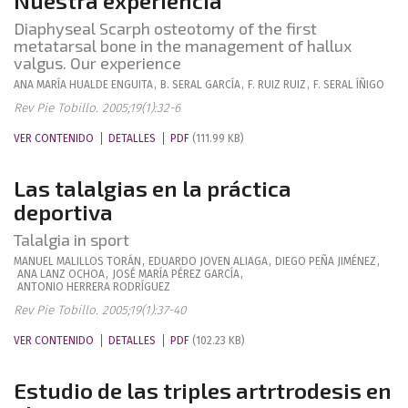
Nuestra experiencia
Diaphyseal Scarph osteotomy of the first
metatarsal bone in the management of hallux
valgus. Our experience
ANA MARÍA
HUALDE ENGUITA
,
B.
SERAL GARCÍA
,
F.
RUIZ RUIZ
,
F.
SERAL ÍÑIGO
Rev Pie Tobillo. 2005;19(1):32-6
VER CONTENIDO
DETALLES
PDF
(111.99 KB)
Las talalgias en la práctica
deportiva
Talalgia in sport
MANUEL
MALILLOS TORÁN
,
EDUARDO
JOVEN ALIAGA
,
DIEGO
PEÑA JIMÉNEZ
,
ANA
LANZ OCHOA
,
JOSÉ MARÍA
PÉREZ GARCÍA
,
ANTONIO
HERRERA RODRÍGUEZ
Rev Pie Tobillo. 2005;19(1):37-40
VER CONTENIDO
DETALLES
PDF
(102.23 KB)
Estudio de las triples artrtrodesis en