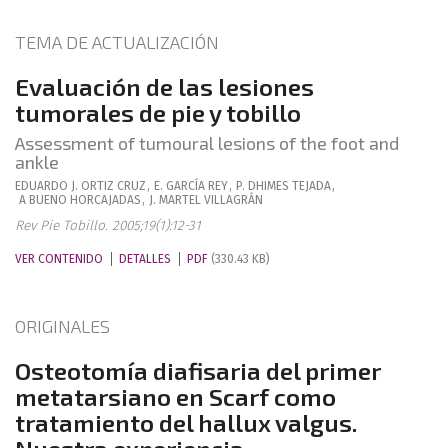
TEMA DE ACTUALIZACIÓN
Evaluación de las lesiones
tumorales de pie y tobillo
Assessment of tumoural lesions of the foot and
ankle
EDUARDO J.
ORTIZ CRUZ
,
E.
GARCÍA REY
,
P.
DHIMES TEJADA
,
A
BUENO HORCAJADAS
,
J.
MARTEL VILLAGRÁN
Rev Pie Tobillo. 2005;19(1):12-31
VER CONTENIDO
DETALLES
PDF
(330.43 KB)
ORIGINALES
Osteotomía diafisaria del primer
metatarsiano en Scarf como
tratamiento del hallux valgus.