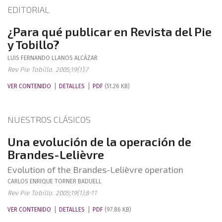
EDITORIAL
¿Para qué publicar en Revista del Pie
y Tobillo?
LUIS FERNANDO
LLANOS ALCÁZAR
Rev Pie Tobillo. 2005;19(1):7
VER CONTENIDO
DETALLES
PDF
(51.26 KB)
NUESTROS CLÁSICOS
Una evolución de la operación de
Brandes-Lelièvre
Evolution of the Brandes-Lelièvre operation
CARLOS ENRIQUE
TORNER BADUELL
Rev Pie Tobillo. 2005;19(1):8-11
VER CONTENIDO
DETALLES
PDF
(97.86 KB)