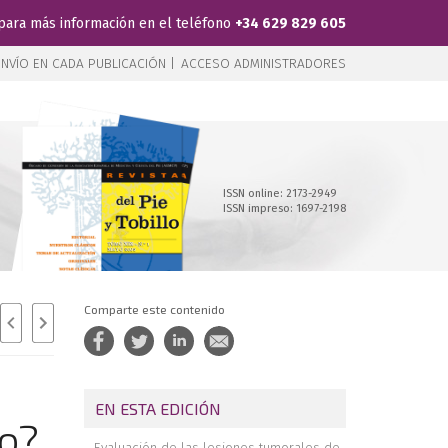
para más información en el teléfono
+34 629 829 605
NVÍO EN CADA PUBLICACIÓN |
ACCESO ADMINISTRADORES
ISSN online: 2173-2949
ISSN impreso: 1697-2198
Comparte este contenido
EN ESTA EDICIÓN
lo?
Evaluación de las lesiones tumorales de