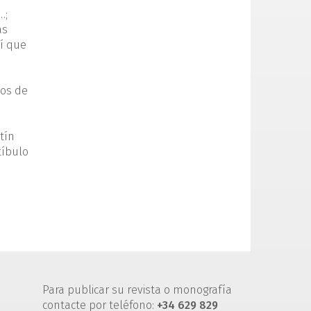
…;
as
í que
ros de
tín
tíbulo
Para publicar su revista o monografía
contacte por teléfono:
+34 629 829