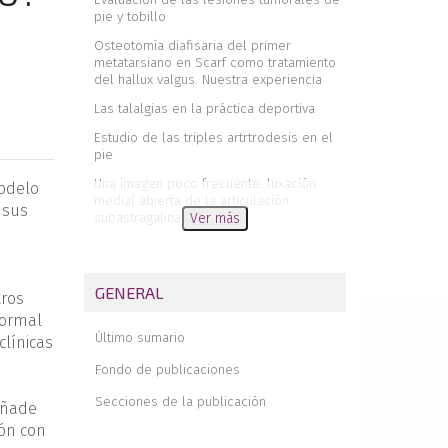
pie y tobillo
Osteotomía diafisaria del primer
metatarsiano en Scarf como tratamiento
del hallux valgus. Nuestra experiencia
Las talalgias en la práctica deportiva
Estudio de las triples artrtrodesis en el
pie
Una imagen poco frecuente: luxación
modelo
medial abierta de la articulación
 sus
subastragalina
Ver más
Prótesis total de tobillo Ramsés:
indicaciones y técnica de implantación
GENERAL
Estudio clínico y radiológico del
tros
tratamiento de la metatarsalgia mediante
normal
osteotomía de Weil aislada o asociada a
Último sumario
clínicas
otras técnicas quirúrgicas
Fondo de publicaciones
¿Para qué publicar en Revista del Pie
y Tobillo?
Secciones de la publicación
añade
Revista de revistas
ión con
Lecciones de cirugía ortopédica y