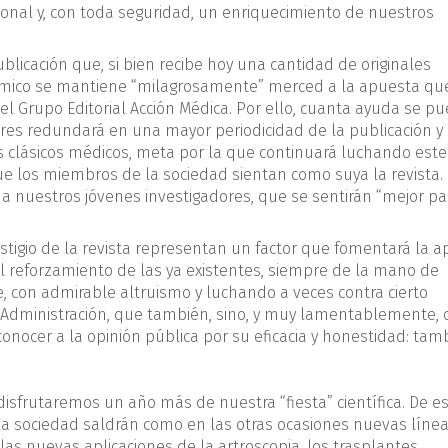
nal y, con toda seguridad, un enriquecimiento de nuestros
icación que, si bien recibe hoy una cantidad de originales
nómico se mantiene “milagrosamente” merced a la apuesta qu
l Grupo Editorial Acción Médica. Por ello, cuanta ayuda se p
es redundará en una mayor periodicidad de la publicación y
 clásicos médicos, meta por la que continuará luchando este
e los miembros de la sociedad sientan como suya la revista.
 a nuestros jóvenes investigadores, que se sentirán “mejor p
estigio de la revista representan un factor que fomentará la a
l reforzamiento de las ya existentes, siempre de la mano de
on admirable altruismo y luchando a veces contra cierto
 Administración, que también, sino, y muy lamentablemente, 
nocer a la opinión pública por su eficacia y honestidad: tam
 disfrutaremos un año más de nuestra “fiesta” científica. De e
a sociedad saldrán como en las otras ocasiones nuevas líne
s nuevas aplicaciones de la artroscopia, los trasplantes