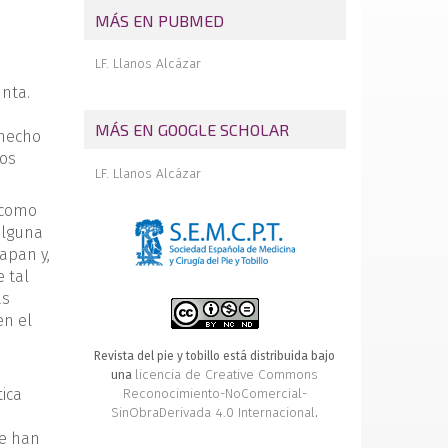
traumatología
MÁS EN PUBMED
Noticias
LF. Llanos Alcázar
Agenda
nta.
Una evolución de la operación de
Brandes-Lelièvre
MÁS EN GOOGLE SCHOLAR
 hecho
ros
LF. Llanos Alcázar
 como
alguna
lapan y,
 tal
as
en el
Revista del pie y tobillo está distribuida bajo
licencia de Creative Commons
una
ica
Reconocimiento-NoComercial-
SinObraDerivada 4.0 Internacional
.
se han