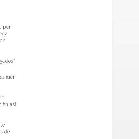
e por
ueda
 en
agados”
parición
de
bién así
ste
as de