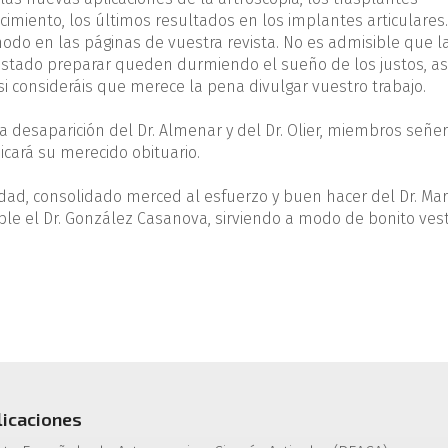
ecimiento, los últimos resultados en los implantes articulares
do en las páginas de vuestra revista. No es admisible que l
ostado preparar queden durmiendo el sueño de los justos, as
i consideráis que merece la pena divulgar vuestro trabajo.
a la desaparición del Dr. Almenar y del Dr. Olier, miembros señe
cará su merecido obituario.
edad, consolidado merced al esfuerzo y buen hacer del Dr. Mar
able el Dr. González Casanova, sirviendo a modo de bonito ves
licaciones