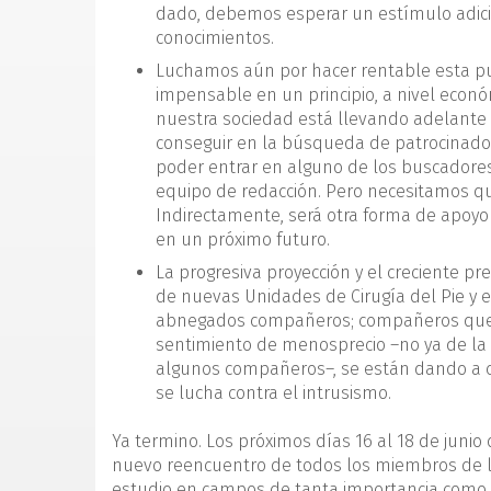
dado, debemos esperar un estímulo adicio
conocimientos.
Luchamos aún por hacer rentable esta publ
impensable en un principio, a nivel eco
nuestra sociedad está llevando adelante e
conseguir en la búsqueda de patrocinador
poder entrar en alguno de los buscadores
equipo de redacción. Pero necesitamos qu
Indirectamente, será otra forma de apoyo
en un próximo futuro.
La progresiva proyección y el creciente pr
de nuevas Unidades de Cirugía del Pie y e
abnegados compañeros; compañeros que, c
sentimiento de menosprecio –no ya de la
algunos compañeros–, se están dando a co
se lucha contra el intrusismo.
Ya termino. Los próximos días 16 al 18 de junio
nuevo reencuentro de todos los miembros de l
estudio en campos de tanta importancia como la