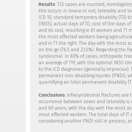
Results
: 132 cases are counted, investigati
this occurs
in itinere
or not, laterality and l
ICD 10, standard temporary disability (TD) t
(INSS), actual days of TD, cost of the days of
and its cost, resulting in 61 women and 71
the most affected workers being agricultural
and in 71 the right. The day with the most 
on the go (76.5 and 23.5%). Regarding the f
syndesmal. In 83% of cases, orthopedic trea
an average of 119, with the optimal INSS ti
to the ICD diagnoses (generally imprecise). 
permanent non-disabling injuries (PNDI), whi
quantifying an total permanent disability (
Conclusions
: infrasyndesmal fractures are 
occurrence between sexes and laterality is
and 60 years, with the day with the most a
most affected workers. The total days of IT r
considering another PNDI still in process,