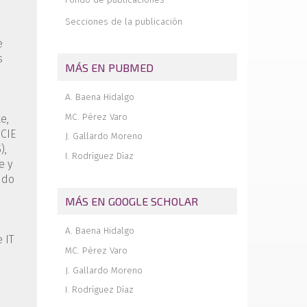
mordedura de perro y su evolución
satisfactoria derivada de las curas de
Secciones de la publicación
enfermería
e
Trenzado del injerto de isquiotibiales
s
para reconstrucción del ligamento
MÁS EN PUBMED
cruzado anterior
A. Baena Hidalgo
MC. Pérez Varo
e,
 CIE
J. Gallardo Moreno
),
I. Rodríguez Díaz
e y
ndo
MÁS EN GOOGLE SCHOLAR
A. Baena Hidalgo
 IT
MC. Pérez Varo
J. Gallardo Moreno
I. Rodríguez Díaz