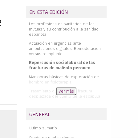
EN ESTA EDICIÓN
e
Los profesionales sanitarios de las
mutuas y su contribución a la sanidad
española
Actuación en urgencias ante
amputaciones digitales. Remodelación
versus reimplante
Repercusión sociolaboral de las
fracturas de maléolo peroneo
Maniobras básicas de exploración de
hombro en fisioterapia
Tratamiento quirúrgico de fractura
Ver más
desplazada del cuello de la escápula
por vía de Judet modificada
Doctor, me he clavado un clavo y no
GENERAL
siento la mano: pseudoaneurisma de la
arteria braquial
Último sumario
Amputación de la falange distal de un
dedo de la mano derecha por una
Fondo de publicaciones