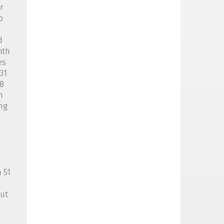
r
o
d
ith
es
31
28
h
ng
 51
out