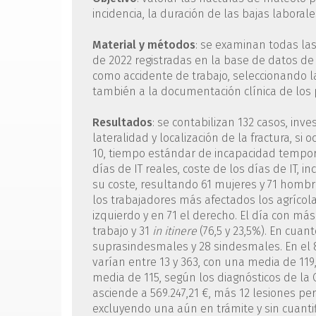
incidencia, la duración de las bajas laboral
Material y métodos
: se examinan todas las
de 2022 registradas en la base de datos de 
como accidente de trabajo, seleccionando 
también a la documentación clínica de los 
Resultados
: se contabilizan 132 casos, inv
lateralidad y localización de la fractura, si 
10, tiempo estándar de incapacidad temporal
días de IT reales, coste de los días de IT,
su coste, resultando 61 mujeres y 71 homb
los trabajadores más afectados los agrícola
izquierdo y en 71 el derecho. El día con má
trabajo y 31
in itinere
(76,5 y 23,5%). En cuant
suprasindesmales y 28 sindesmales. En el 8
varían entre 13 y 363, con una media de 119
media de 115, según los diagnósticos de la 
asciende a 569.247,21 €, más 12 lesiones p
excluyendo una aún en trámite y sin cuantif