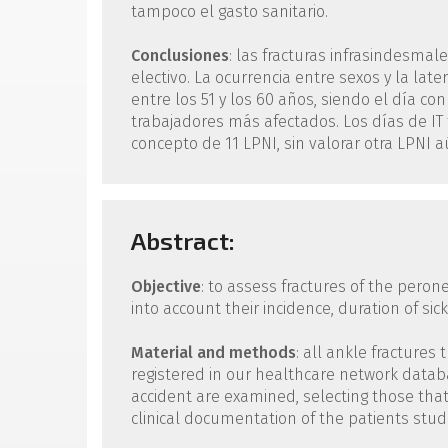
tampoco el gasto sanitario.
Conclusiones
: las fracturas infrasindesmal
electivo. La ocurrencia entre sexos y la la
entre los 51 y los 60 años, siendo el día co
trabajadores más afectados. Los días de IT
concepto de 11 LPNI, sin valorar otra LPNI aú
Abstract:
Objective
: to assess fractures of the pero
into account their incidence, duration of si
Material and methods
: all ankle fracture
registered in our healthcare network databa
accident are examined, selecting those that
clinical documentation of the patients stud