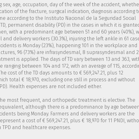
ng sex, age, occupation, day of the week of the accident, whethe
ocation of the fracture, surgical indication, diagnosis according t
ime according to the Instituto Nacional de la Seguridad Social
 TD, permanent disability (PD) in the cases in which it is grante
 men, with a predominant age between 51 and 60 years (40%), w
 and delivery workers (30.3%), injuring the left ankle in 61 cas
accidents is Monday (23%), happening 101 in the workplace and 
ractures, 96 (73%) are infrasyndesmal, 8 suprasyndesmal and 
tment is applied. The days of TD vary between 13 and 363, wit
me ranging between 104 and 172, with an average of 115, accordi
The cost of the TD days amounts to € 569,247.21, plus 12
ch total € 18,970, excluding one still in process and without
TPD). Health expenses are not included either.
the most frequent, and orthopedic treatment is elective. The
 equivalent, although there is a predominance by age between
ccidents being Monday. Farmers and delivery workers are the
epresent a cost of € 569,247.21, plus € 18,970 for 11 PNDI, with
 an TPD and healthcare expenses.