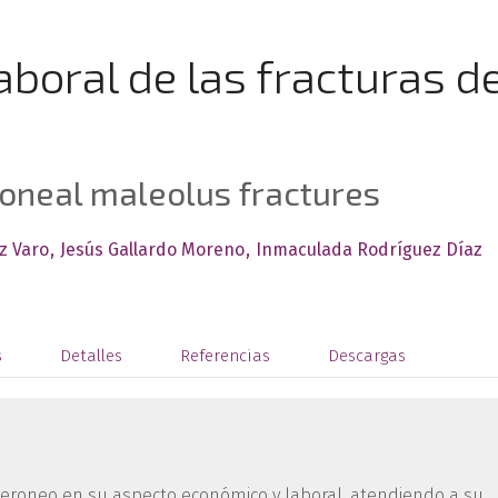
boral de las fracturas d
roneal maleolus fractures
z Varo
Jesús Gallardo Moreno
Inmaculada Rodríguez Díaz
s
Detalles
Referencias
Descargas
 peroneo en su aspecto económico y laboral, atendiendo a su