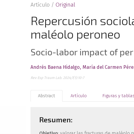
Artículo /
Original
Repercusión sociola
maléolo peroneo
Socio-labor impact of pe
Andrés Baena Hidalgo
María del Carmen Pére
Rev Esp Traum Lab. 2024;7(1):10-7
Abstract
Artículo
Figuras y tabla
Resumen:
Objetivo
: valorar las fracturas de maléolo