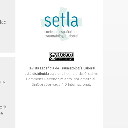
edad
Revista Española de Traumatología Laboral
licencia de Creative
está distribuida bajo una
Commons Reconocimiento-NoComercial-
ing
SinObraDerivada 4.0 Internacional
.
ork
he