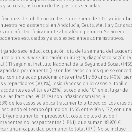
es y su coste, así como de las posibles secuelas.
 fracturas de tobillo ocurridas entre enero de 2021 y diciembr
nuestra red asistencial en Andalucía, Ceuta, Melilla y Canaria
las que afectan únicamente al maléolo peroneo. Se accede
pacientes estudiados y a sus expedientes administrativos.
estigando sexo, edad, ocupación, día de la semana del accident
ocurre o no
in itinere
, indicación quirúrgica, diagnóstico según la
 (IT) según el Instituto Nacional de la Seguridad Social (INSS
 incapacidad permanente (IP) en los casos en los que se conced
res, con una edad predominante entre 51 y 60 años (40%), sie
s y repartidores (30,3%), lesionándose en 61 casos el tobillo
s accidentes es el lunes (23%), sucediendo 101 en el lugar de
o a las fracturas, 96 (73%) son infrasindesmales, 8
3% de los casos se aplica tratamiento ortopédico. Los días de
, oscilando el tiempo óptimo del INSS entre 104 y 172, con una
CIE (generalmente imprecisos). El coste de los días de IT
ermanentes no incapacitantes (LPNI), que suman 18.970 €,
icar una incapacidad permanente total (IPT). No se incluye