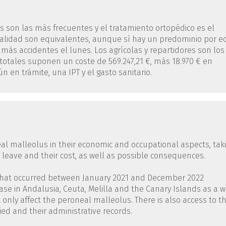
es son las más frecuentes y el tratamiento ortopédico es el
teralidad son equivalentes, aunque sí hay un predominio por 
n más accidentes el lunes. Los agrícolas y repartidores son los
 totales suponen un coste de 569.247,21 €, más 18.970 € en
n en trámite, una IPT y el gasto sanitario.
neal malleolus in their economic and occupational aspects, tak
ck leave and their cost, as well as possible consequences.
s that occurred between January 2021 and December 2022
se in Andalusia, Ceuta, Melilla and the Canary Islands as a w
 only affect the peroneal malleolus. There is also access to t
ied and their administrative records.