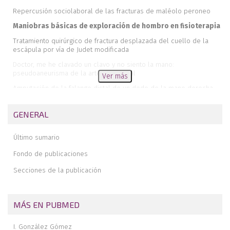
Repercusión sociolaboral de las fracturas de maléolo peroneo
Maniobras básicas de exploración de hombro en fisioterapia
Tratamiento quirúrgico de fractura desplazada del cuello de la
escápula por vía de Judet modificada
Doctor, me he clavado un clavo y no siento la mano:
pseudoaneurisma de la arteria braquial
Ver más
Amputación de la falange distal de un dedo de la mano derecha
por una mordedura de perro y su evolución satisfactoria derivada
de las curas de enfermería
GENERAL
Trenzado del injerto de isquiotibiales para reconstrucción del
ligamento cruzado anterior
Último sumario
Fondo de publicaciones
Secciones de la publicación
MÁS EN PUBMED
I. González Gómez