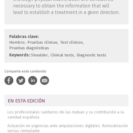
necessary to obtain the information that will
lead to establish a treatment in a given direction.
Palabras clave:
Hombro
Pruebas clínicas
Test clínicos
Pruebas diagnósticas
Keywords:
Shoulder
Clinical tests
Diagnostic tests
Comparte este contenido
EN ESTA EDICIÓN
Los profesionales sanitarios de las mutuas y su contribución a la
sanidad española
Actuación en urgencias ante amputaciones digitales. Remodelación
versus reimplante