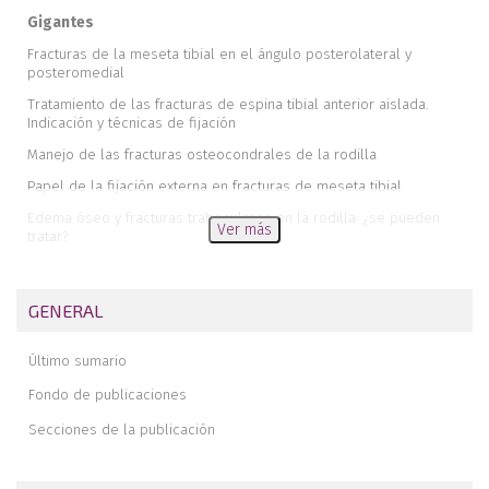
Gigantes
Fracturas de la meseta tibial en el ángulo posterolateral y
posteromedial
Tratamiento de las fracturas de espina tibial anterior aislada.
Indicación y técnicas de fijación
Manejo de las fracturas osteocondrales de la rodilla
Papel de la fijación externa en fracturas de meseta tibial
Edema óseo y fracturas trabeculares en la rodilla: ¿se pueden
Ver más
tratar?
¿Cómo evitar la hipotrofia tras la inmovilización?
Fractura tibial por explosivo: a propósito de un caso
GENERAL
Análisis de las demandas sobre temas médicos presentadas en
los juzgados de lo social en la ciudad de Cartagena contra una
Último sumario
mutua de accidente laboral en los años 2012, 2013 y 2014
Fondo de publicaciones
Incapacidad laboral en el paciente con una amputación de un
miembro superior
Secciones de la publicación
Lesión de Stener en el medio laboral