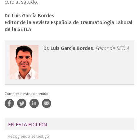
cordial saludo.
Dr. Luis García Bordes
Editor de la Revista Española de Traumatología Laboral
de la SETLA
retla.05210.fs2211024-
Dr. Luis García Bordes
.
Editor de RETLA
figura1.png
Comparte este contenido
EN ESTA EDICIÓN
Recogiendo el testigo