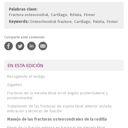
Palabras clave:
Fractura osteocondral
Cartílago
Rótula
Fémur
Keywords:
Osteochondral fracture
Cartilage
Patela
Femur
Comparte este contenido
EN ESTA EDICIÓN
Recogiendo el testigo
Gigantes
Fracturas de la meseta tibial en el ángulo posterolateral y
posteromedial
Tratamiento de las fracturas de espina tibial anterior aislada.
Indicación y técnicas de fijación
Manejo de las fracturas osteocondrales de la rodilla
Papel de la fijación externa en fracturas de meseta tibial