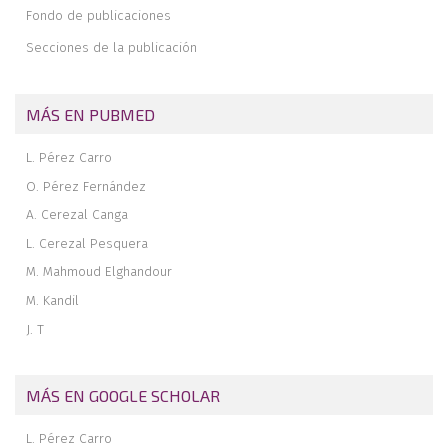
refuerzo anterolateral asociado con injerto único: técnica
Fondo de publicaciones
quirúrgica
Secciones de la publicación
Condromatosis sinovial de rodilla en quiste poplíteo
Visión anatómica de las lesiones rampa
MÁS EN PUBMED
L. Pérez Carro
O. Pérez Fernández
A. Cerezal Canga
L. Cerezal Pesquera
M. Mahmoud Elghandour
M. Kandil
J. T
MÁS EN GOOGLE SCHOLAR
L. Pérez Carro