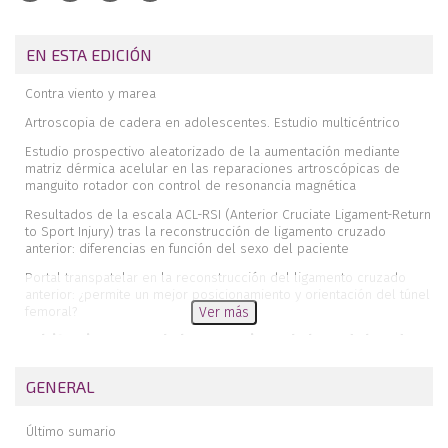
EN ESTA EDICIÓN
Contra viento y marea
Artroscopia de cadera en adolescentes. Estudio multicéntrico
Estudio prospectivo aleatorizado de la aumentación mediante
matriz dérmica acelular en las reparaciones artroscópicas de
manguito rotador con control de resonancia magnética
Resultados de la escala ACL-RSI (Anterior Cruciate Ligament-Return
to Sport Injury) tras la reconstrucción de ligamento cruzado
anterior: diferencias en función del sexo del paciente
Portal transpatelar en la reconstrucción del ligamento cruzado
anterior: ¿permite un mejor posicionamiento y orientación del túnel
femoral?
Ver más
Calcificaciones acetabulares y periacetabulares de la cadera.
Conceptos actuales de su clasificación y tratamiento
GENERAL
Epicondilitis y terapias alternativas. Revisión crítica de la literatura
Lesión de SLAP. Artículos imprescindibles
Último sumario
Reconstrucción all-inside del ligamento cruzado anterior y