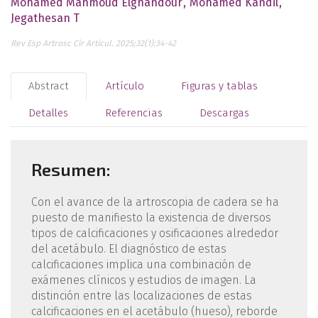
Mohamed Mahmoud Elghandour
Mohamed Kandil
Jegathesan T
Rev Esp Artrosc Cir Articul. 2025;32(1):34-42
Abstract
Artículo
Figuras y tablas
Detalles
Referencias
Descargas
Resumen:
Con el avance de la artroscopia de cadera se ha
puesto de manifiesto la existencia de diversos
tipos de calcificaciones y osificaciones alrededor
del acetábulo. El diagnóstico de estas
calcificaciones implica una combinación de
exámenes clínicos y estudios de imagen. La
distinción entre las localizaciones de estas
calcificaciones en el acetábulo (hueso), reborde