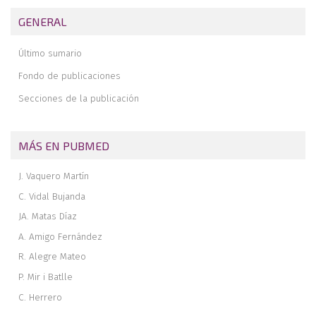
femorales con agujas biodegradables de polidioxanona.
GENERAL
(Estudio multicéntrico)
Causa infrecuente de bloqueo de rodilla: la migración intraarticular
Último sumario
de una aguja de Paltner
Hora de cambios
Fondo de publicaciones
Secciones de la publicación
MÁS EN PUBMED
J. Vaquero Martín
C. Vidal Bujanda
JA. Matas Díaz
A. Amigo Fernández
R. Alegre Mateo
P. Mir i Batlle
C. Herrero