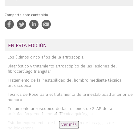
Comparte este contenido
EN ESTA EDICIÓN
Los últimos cinco años de la artroscopia
Diagnóstico y tratamiento artroscópico de las lesiones del
fibrocartílago triangular
Tratamiento de la inestabilidad del hombro mediante técnica
artroscópica
Técnica de Rose para el tratamiento de la inestabilidad anterior de
hombro
Tratamiento artroscópico de las lesiones de SLAP de la
articulación gleno-humeral. Técnica quirúrgica
Estudio experimental de la degradación de las agujas de
Ver más
polidioxanona
Resultados de la fijación artroscópica de las osteocondritis