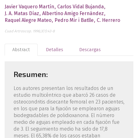
Javier Vaquero Martín
Carlos Vidal Bujanda
J. A. Matas Díaz
Albertino Amigo Fernández
Raquel Alegre Mateo
Pedro Mir i Batlle
C. Herrero
Cuad Artroscop. 1996;3(1):43-8
Abstract
Detalles
Descargas
Resumen:
Los autores presentan los resultados de un
estu­dio multicéntrico que abarcó 26 casos de
osteo­condritis disecante femoral en 23 pacientes,
en los que para la fijación se emplearon agujas
bio­degradables de polidioxanona. El número
medio de agujas empleado en cada fijación fue
de 3. El seguimiento medio ha sido de 17,8
meses. El 65,38% de los casos estaban