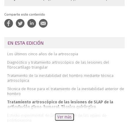
Comparte este contenido
EN ESTA EDICIÓN
Los últimos cinco años de la artroscopia
Diagnóstico y tratamiento artroscópico de las lesiones del
fibrocartílago triangular
Tratamiento de la inestabilidad del hombro mediante técnica
artroscópica
Técnica de Rose para el tratamiento de la inestabilidad anterior de
hombro
Tratamiento artroscópico de las lesiones de SLAP de la
articulación gleno-humeral. Técnica quirúrgica
Estudio experimental de la degradación de las agujas de
Ver más
polidioxanona
Resultados de la fijación artroscópica de las osteocondritis