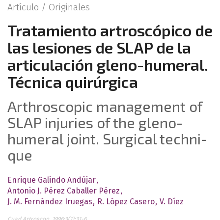
Artículo /
Originales
Tratamiento artroscópico de
las lesiones de SLAP de la
articulación gleno-humeral.
Técnica quirúrgica
Arthroscopic management of
SLAP injuries of the gleno-
humeral joint. Surgical techni­
que
Enrique Galindo Andújar
Antonio J. Pérez Caballer Pérez
J. M. Fernández Iruegas
R. López Casero
V. Díez
Cuad Artroscop. 1996;3(1):31-6