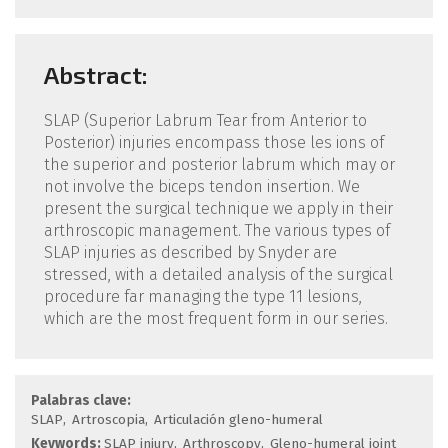
Abstract:
SLAP (Superior Labrum Tear from Ante­rior to
Posterior) injuries encompass those le­s ions of
the superior and posterior labrum which may or
not involve the biceps tendon in­sertion. We
present the surgical technique we apply in their
arthroscopic management. The various types of
SLAP injuries as described by Snyder are
stressed, with a detailed analysis of the surgical
procedure far managing the type 11 lesions,
which are the most frequent form in our series.
Palabras clave:
SLAP
Artroscopia
Articula­ción gleno-humeral
Keywords:
SLAP injury
Arthroscopy
Gle­no-humeral joint