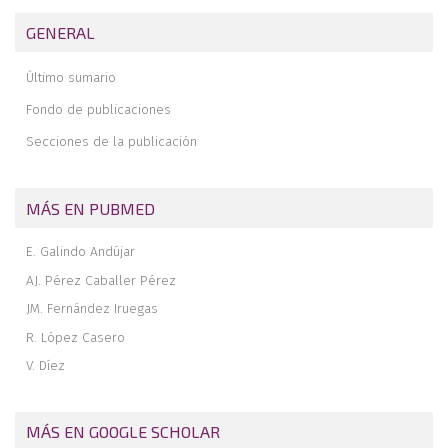
femorales con agujas biodegradables de polidioxanona. (Estudio
GENERAL
multicéntrico)
Causa infrecuente de bloqueo de rodilla: la migración intraarticular
Último sumario
de una aguja de Paltner
Hora de cambios
Fondo de publicaciones
Secciones de la publicación
MÁS EN PUBMED
E. Galindo Andújar
AJ. Pérez Caballer Pérez
JM. Fernández Iruegas
R. López Casero
V. Díez
MÁS EN GOOGLE SCHOLAR