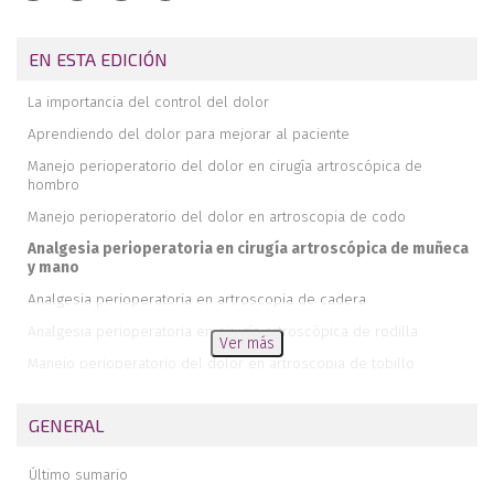
EN ESTA EDICIÓN
La importancia del control del dolor
Aprendiendo del dolor para mejorar al paciente
Manejo perioperatorio del dolor en cirugía artroscópica de
hombro
Manejo perioperatorio del dolor en artroscopia de codo
Analgesia perioperatoria en cirugía artroscópica de muñeca
y mano
Analgesia perioperatoria en artroscopia de cadera
Analgesia perioperatoria en cirugía artroscópica de rodilla
Ver más
Manejo perioperatorio del dolor en artroscopia de tobillo
Dolor neuropático posquirúrgico en traumatología
GENERAL
Técnica de aplicación del parche de capsaicina 179 mg
SLAP de tipo 3: desgarro en asa de cubo
Último sumario