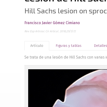
Hill Sachs lesion on spro
Francisco Javier Gómez Cimiano
Rev Esp Artrosc Cir Articul. 2018;25(1):72
Artículo
Figuras y tablas
Detalle
Se trata de una lesión de Hill Sachs con varias
figura-1a.jpg