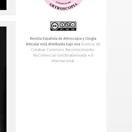
Revista Española de Artroscopia y Cirugía
licencia de
Articular está distribuida bajo una
Creative Commons Reconocimiento-
NoComercial-SinObraDerivada 4.0
Internacional
.