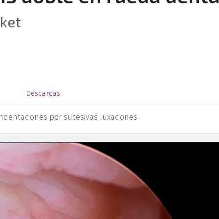
cket
s
Descargas
 indentaciones por sucesivas luxaciones.