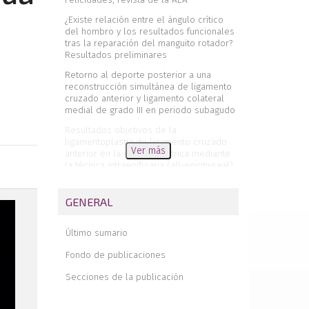
¿Existe relación entre el ángulo crítico
del hombro y los resultados funcionales
tras la reparación del manguito rotador?
Resultados preliminares
Retorno al deporte posterior a una
reconstrucción simultánea de ligamento
cruzado anterior y ligamento colateral
medial de grado III en periodo subagudo
Resultados objetivos de la
ligamentoplastia de ligamento cruzado
Ver más
anterior en la edad pediátrica mediante
la técnica intraepifisaria (all-epiphyseal)
Una nueva técnica artroscópica de
implante de condrocitos autólogos en
GENERAL
matriz encapsulada (ICAME) en patela:
evaluación clínica y por mapeo T2 a 4
años de seguimiento
Último sumario
Incidencia de calcificaciones
Fondo de publicaciones
heterotópicas tras artroscopia de cadera
con técnica fuera-dentro
Secciones de la publicación
Sutura artroscópica del tendón del
subescapular. Técnica y resultados