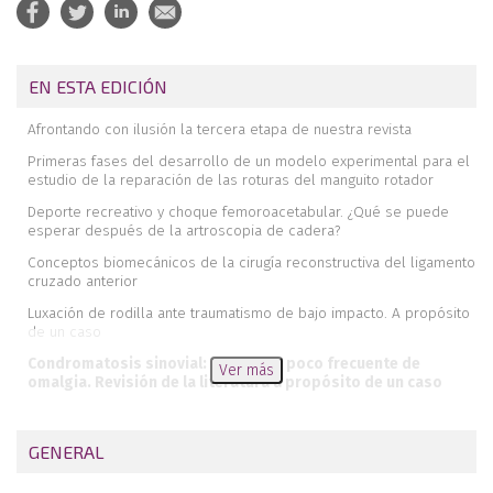
EN ESTA EDICIÓN
Afrontando con ilusión la tercera etapa de nuestra revista
Primeras fases del desarrollo de un modelo experimental para el
estudio de la reparación de las roturas del manguito rotador
Deporte recreativo y choque femoroacetabular. ¿Qué se puede
esperar después de la artroscopia de cadera?
Conceptos biomecánicos de la cirugía reconstructiva del ligamento
cruzado anterior
Luxación de rodilla ante traumatismo de bajo impacto. A propósito
de un caso
Condromatosis sinovial: una causa poco frecuente de
Ver más
omalgia. Revisión de la literatura a propósito de un caso
Sutura de lesión de la rampa posterior del menisco interno por
portal posteromedial
GENERAL
Instrucciones para el envío de fotografías para la cubierta de
REACA