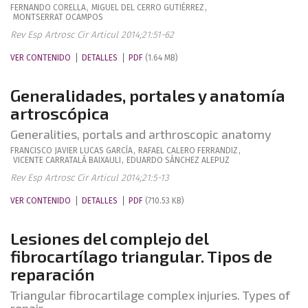
FERNANDO
CORELLA
,
MIGUEL
DEL CERRO GUTIÉRREZ
,
MONTSERRAT
OCAMPOS
Rev Esp Artrosc Cir Articul 2014;21:51-62
VER CONTENIDO
DETALLES
PDF
(1.64 MB)
Generalidades, portales y anatomía
artroscópica
Generalities, portals and arthroscopic anatomy
FRANCISCO JAVIER
LUCAS GARCÍA
,
RAFAEL
CALERO FERRANDIZ
,
VICENTE
CARRATALÁ BAIXAULI
,
EDUARDO
SÁNCHEZ ALEPUZ
Rev Esp Artrosc Cir Articul 2014;21:5-13
VER CONTENIDO
DETALLES
PDF
(710.53 KB)
Lesiones del complejo del
fibrocartílago triangular. Tipos de
reparación
Triangular fibrocartilage complex injuries. Types of