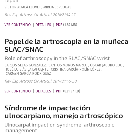
repair
VÍCTOR
AIXALÀ LLOVET
,
MIREIA
ESPLUGAS
Rev Esp Artrosc Cir Articul 2014;21:14-27
VER CONTENIDO
DETALLES
PDF
(1.87 MB)
Papel de la artroscopia en la muñeca
SLAC/SNAC
Role of arthroscopy in the SLAC/SNAC wrist
CARLOS
SELAS GONZÁLEZ
,
SANTOS
MOROS MARCO
,
ÓSCAR
JACOBO EDO
,
JOSÉ LUIS
ÁVILA LAFUENTE
,
CRISTINA
GARCÍA-POLÍN LÓPEZ
,
CARMEN
GARCÍA RODRÍGUEZ
Rev Esp Artrosc Cir Articul 2014;21:45-50
VER CONTENIDO
DETALLES
PDF
(821.37 KB)
Síndrome de impactación
ulnocarpiano, manejo artroscópico
Ulnocarpal impaction syndrome: arthroscopic
management