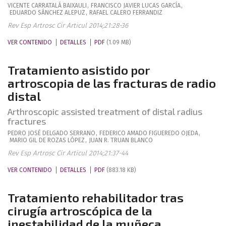
VICENTE
CARRATALÁ BAIXAULI
,
FRANCISCO JAVIER
LUCAS GARCÍA
,
EDUARDO
SÁNCHEZ ALEPUZ
,
RAFAEL
CALERO FERRANDIZ
Rev Esp Artrosc Cir Articul 2014;21:28-36
VER CONTENIDO
DETALLES
PDF
(1.09 MB)
Tratamiento asistido por
artroscopia de las fracturas de radio
distal
Arthroscopic assisted treatment of distal radius
fractures
PEDRO JOSÉ
DELGADO SERRANO
,
FEDERICO AMADO
FIGUEREDO OJEDA
,
MARIO
GIL DE ROZAS LÓPEZ
,
JUAN R.
TRUAN BLANCO
Rev Esp Artrosc Cir Articul 2014;21:37-44
VER CONTENIDO
DETALLES
PDF
(883.18 KB)
Tratamiento rehabilitador tras
cirugía artroscópica de la
inestabilidad de la muñeca