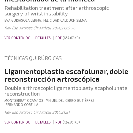
Rehabilitation treatment after arthroscopic
surgery of wrist instability
EVA
GUISASOLA LERMA
,
FELICIDAD
CALDUCH SELMA
Rev Esp Artrosc Cir Articul 2014;21:69-76
VER CONTENIDO
DETALLES
PDF
(657.67 KB)
TÉCNICAS QUIRÚRGICAS
Ligamentoplastia escafolunar, doble
reconstrucción artroscópica
Double arthroscopic ligamentoplasty scapholunate
reconstruction
MONTSERRAT
OCAMPOS
,
MIGUEL
DEL CERRO GUTIÉRREZ
,
FERNANDO
CORELLA
Rev Esp Artrosc Cir Articul 2014;21:81
VER CONTENIDO
DETALLES
PDF
(124.85 KB)