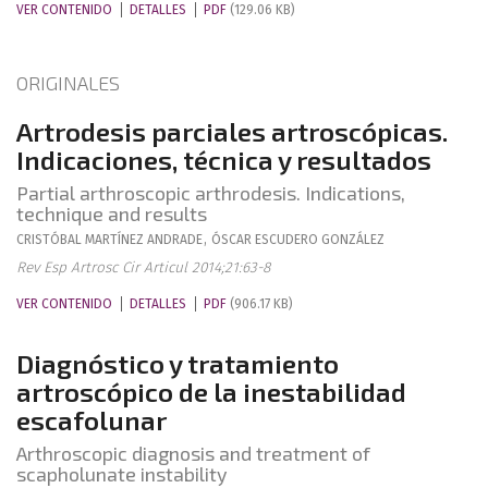
VER CONTENIDO
DETALLES
PDF
(129.06 KB)
ORIGINALES
Artrodesis parciales artroscópicas.
Indicaciones, técnica y resultados
Partial arthroscopic arthrodesis. Indications,
technique and results
CRISTÓBAL
MARTÍNEZ ANDRADE
,
ÓSCAR
ESCUDERO GONZÁLEZ
Rev Esp Artrosc Cir Articul 2014;21:63-8
VER CONTENIDO
DETALLES
PDF
(906.17 KB)
Diagnóstico y tratamiento
artroscópico de la inestabilidad
escafolunar
Arthroscopic diagnosis and treatment of
scapholunate instability