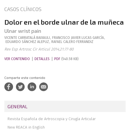
CASOS CLÍNICOS
Dolor en el borde ulnar de la muñeca
Ulnar wrist pain
VICENTE
CARRATALÁ BAIXAULI
,
FRANCISCO JAVIER
LUCAS GARCÍA
,
EDUARDO
SÁNCHEZ ALEPUZ
,
RAFAEL
CALERO FERRANDIZ
Rev Esp Artrosc Cir Articul 2014;21:77-80
VER CONTENIDO
DETALLES
PDF
(540.58 KB)
Comparte este contenido
GENERAL
Revista Española de Artroscopia y Cirugía Articular
New REACA in English