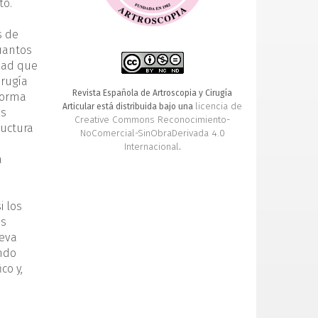
to.
s de
uantos
edad que
irugía
Revista Española de Artroscopia y Cirugía
aforma
licencia de
Articular está distribuida bajo una
os
Creative Commons Reconocimiento-
ructura
NoComercial-SinObraDerivada 4.0
Internacional
.
a
i los
is
ueva
endo
co y,