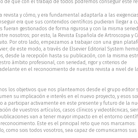
o de que con el trabajo de todos podremos conseguir este re
evista y cómo, y era fundamental adaptarla a las exigencia
eguir era que sus contenidos científicos pudieran llegar a c
os fueran gestionados de forma rigurosa y con la misma seri
tre nosotros; por esto, la Revista Española de Artroscopia y C
tuito. Por otro lado, empezamos a trabajar con una gran plat
evier; de este modo, a través de Elsevier Editorial System hem
os, desde la recepción hasta su publicación, con la misma est
tro ámbito profesional, con seriedad, rigor y criterios de
delante en el reconocimiento de nuestra revista a nivel de l
os los objetivos que nos planteamos desde el grupo editor s
en su implicación e interés en el nuevo proyecto, y esos so
o a participar activamente en este presente y futuro de la n
cación de vuestros artículos, casos clínicos y videotécnicas, si
ublicaciones van a tener mayor impacto en el entorno científi
 reconocimiento. Este es el principal reto que nos marcamos:
ado, como sois todos vosotros, sea capaz de comunicarnos sus