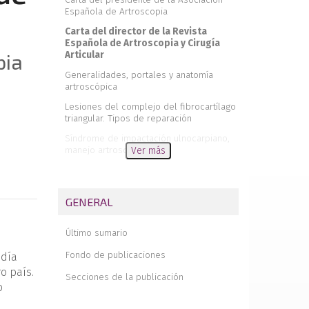
Española de Artroscopia
Carta del director de la Revista
Española de Artroscopia y Cirugía
Articular
pia
Generalidades, portales y anatomía
artroscópica
Lesiones del complejo del fibrocartílago
triangular. Tipos de reparación
Síndrome de impactación ulnocarpiano,
manejo artroscópico
Ver más
Tratamiento asistido por artroscopia de
las fracturas de radio distal
GENERAL
Papel de la artroscopia en la muñeca
SLAC/SNAC
Último sumario
Diagnóstico y tratamiento artroscópico de
la inestabilidad escafolunar
Fondo de publicaciones
ndía
Artrodesis parciales artroscópicas.
o país.
Secciones de la publicación
Indicaciones, técnica y resultados
o
Tratamiento rehabilitador tras cirugía
artroscópica de la inestabilidad de la