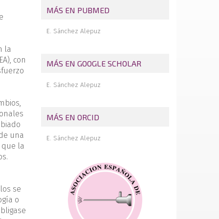
muñeca
MÁS EN PUBMED
e
Dolor en el borde ulnar de la muñeca
E. Sánchez Alepuz
Ligamentoplastia escafolunar, doble
reconstrucción artroscópica
n la
EA), con
MÁS EN GOOGLE SCHOLAR
sfuerzo
E. Sánchez Alepuz
mbios,
ionales
MÁS EN ORCID
mbiado
 de una
E. Sánchez Alepuz
 que la
os.
ulos se
ogía o
obligase