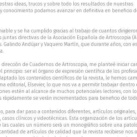
tras ideas, trucos y sobre todo los resultados de nuestras
 y conocimiento podamos avanzar en definitiva en beneficio d
ble y se ha cumplido gracias al trabajo de cuantos dirigiero
 juntas directivas de la Asociación Española de Artroscopia (A
s. Galindo Andújar y Vaquero Martín, que durante años, con e
a.
dirección de Cuadernos de Artroscopia, me planteé iniciar ca
l principio: ser el órgano de expresión científica de los profes
adaptado los contenidos científicos de la revista, le hemos ca
 editorial, Elsevier, lo que nos va a permitir trabajar dentro
iones estén al alcance de muchos potenciales lectores, con lo
os rápidamente se verán incrementados para beneficio de tod
, para dar paso a contenidos diferentes, artículos originales,
 casos clínicos y videotécnicas. Esta organización de los artíc
de las cuales un número será un monográfico sobre una patol
cantidad de artículos de calidad que la revista recibiese nos 