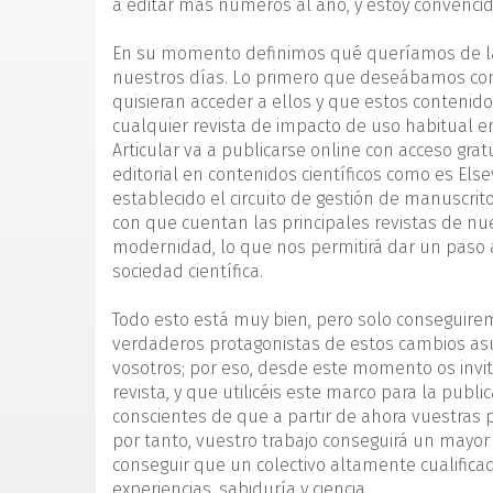
a editar más números al año, y estoy convencid
En su momento definimos qué queríamos de la r
nuestros días. Lo primero que deseábamos cons
quisieran acceder a ellos y que estos contenid
cualquier revista de impacto de uso habitual en
Articular va a publicarse online con acceso gra
editorial en contenidos científicos como es Els
establecido el circuito de gestión de manuscrit
con que cuentan las principales revistas de nues
modernidad, lo que nos permitirá dar un paso a
sociedad científica.
Todo esto está muy bien, pero solo conseguirem
verdaderos protagonistas de estos cambios asum
vosotros; por eso, desde este momento os invit
revista, y que utilicéis este marco para la publi
conscientes de que a partir de ahora vuestras p
por tanto, vuestro trabajo conseguirá un mayor
conseguir que un colectivo altamente cualific
experiencias, sabiduría y ciencia.