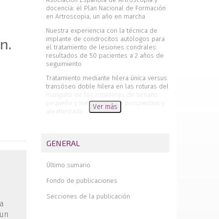
docencia: el Plan Nacional de Formación
en Artroscopia, un año en marcha
Nuestra experiencia con la técnica de
implante de condrocitos autólogos para
n.
el tratamiento de lesiones condrales:
resultados de 50 pacientes a 2 años de
seguimiento
Tratamiento mediante hilera única versus
transóseo doble hilera en las roturas del
manguito de los rotadores de tamaño
pequeño y medio. Estudio prospectivo y
Ver más
aleatorizado
Resultados de la artrólisis artroscópica
en hombro rígido postraumático
GENERAL
Duplicidad de la porción larga del
bíceps sintomática. Reporte de caso
Último sumario
Fondo de publicaciones
Secciones de la publicación
la
 un