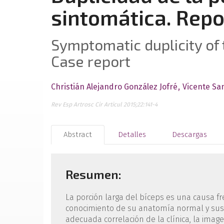
sintomática. Repo
Symptomatic duplicity of 
Case report
Christián Alejandro González Jofré
Vicente S
Rev Esp Artrosc Cir Articul 2015;22:141-4
Abstract
Detalles
Descargas
Resumen:
La porción larga del bíceps es una causa f
conocimiento de su anatomía normal y sus n
adecuada correlación de la clínica, la imag