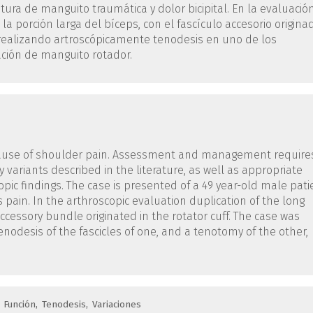
tura de manguito traumática y dolor bicipital. En la evaluació
 la porción larga del bíceps, con el fascículo accesorio origina
ó realizando artroscópicamente tenodesis en uno de los
ación de manguito rotador.
cause of shoulder pain. Assessment and management require
ariants described in the literature, as well as appropriate
copic findings. The case is presented of a 49 year-old male pati
 pain. In the arthroscopic evaluation duplication of the long
ccessory bundle originated in the rotator cuff. The case was
enodesis of the fascicles of one, and a tenotomy of the other,
Función
Tenodesis
Variaciones