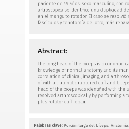
paciente de 49 años, sexo masculino, con ro
artroscópica se identificó una duplicidad de
en el manguito rotador. El caso se resolvi
fascículos y tenotomía del otro, más repar
Abstract:
The long head of the biceps is a common 
knowledge of normal anatomy and its many v
correlation of clinical, imaging, and arthros
of with a traumatic ruptured cuff and biceps
head of the biceps was identified with the a
resolved arthroscopically by performing a t
plus rotator cuff repair.
Palabras clave:
Porción larga del bíceps
Anatomía