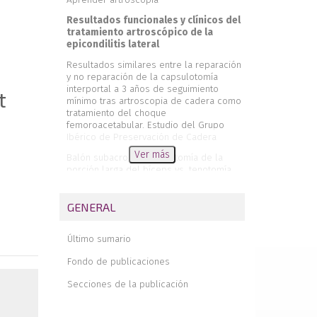
Resultados funcionales y clínicos del
tratamiento artroscópico de la
epicondilitis lateral
Resultados similares entre la reparación
y no reparación de la capsulotomía
interportal a 3 años de seguimiento
t
mínimo tras artroscopia de cadera como
tratamiento del choque
femoroacetabular. Estudio del Grupo
Ibérico de Preservación de Cadera
Ver más
Balón subacromial y tenotomía de la
porción larga del bíceps vs. tenotomía
aislada en pacientes con rotura masiva
irreparable de manguito rotador.
Resultados funcionales a medio plazo
GENERAL
Reparación artroscópica en hilera simple
de roturas traumáticas completas
Último sumario
aisladas del subescapular Lafosse IV
Fondo de publicaciones
Single-row arthroscopic repair of
isolated traumatic full-thickness
Secciones de la publicación
subscapularis Lafosse IV tears
Ligamentoplastia y remplissage en la