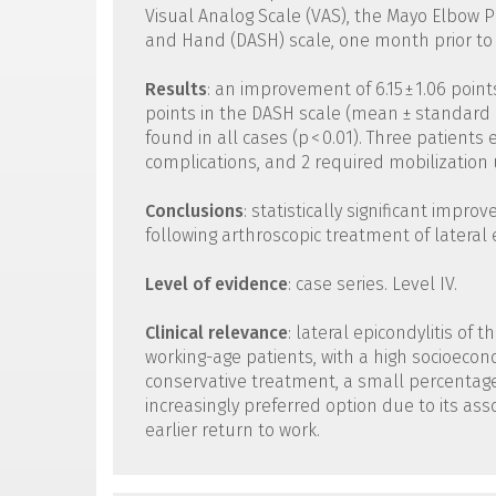
Visual Analog Scale (VAS), the Mayo Elbow P
and Hand (DASH) scale, one month prior to
Results
: an improvement of 6.15 ± 1.06 points
points in the DASH scale (mean ± standard de
found in all cases (p < 0.01). Three patien
complications, and 2 required mobilization 
Conclusions
: statistically significant imp
following arthroscopic treatment of lateral e
Level of evidence
: case series. Level IV.
Clinical relevance
: lateral epicondylitis of
working-age patients, with a high socioecon
conservative treatment, a small percentage 
increasingly preferred option due to its ass
earlier return to work.