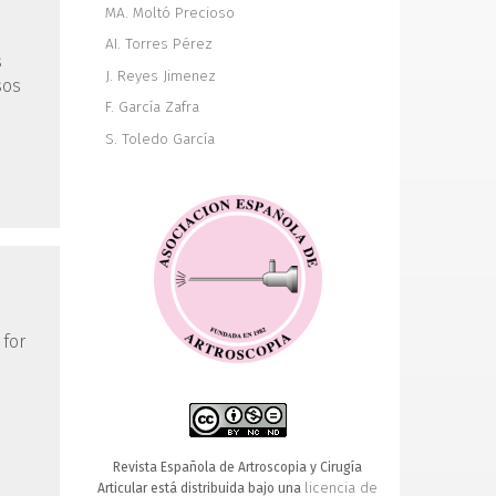
MA. Moltó Precioso
AI. Torres Pérez
s
J. Reyes Jimenez
sos
F. García Zafra
S. Toledo García
 for
Revista Española de Artroscopia y Cirugía
licencia de
Articular está distribuida bajo una