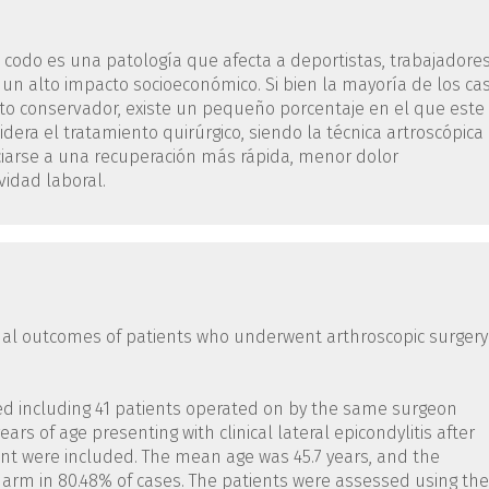
 de codo es una patología que afecta a deportistas, trabajadore
un alto impacto socioeconómico. Si bien la mayoría de los ca
to conservador, existe un pequeño porcentaje en el que este
idera el tratamiento quirúrgico, siendo la técnica artroscópica
ciarse a una recuperación más rápida, menor dolor
vidad laboral.
ional outcomes of patients who underwent arthroscopic surgery
ed including 41 patients operated on by the same surgeon
rs of age presenting with clinical lateral epicondylitis after
ent were included. The mean age was 45.7 years, and the
rm in 80.48% of cases. The patients were assessed using the