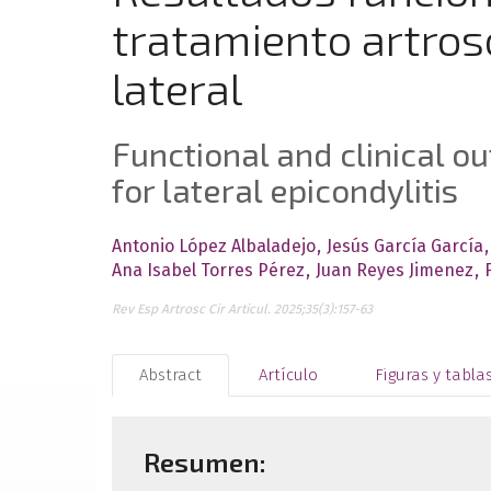
tratamiento artrosc
lateral
Functional and clinical 
for lateral epicondylitis
Antonio López Albaladejo
Jesús García García
Ana Isabel Torres Pérez
Juan Reyes Jimenez
Rev Esp Artrosc Cir Articul. 2025;35(3):157-63
Abstract
Artículo
Figuras y tabla
Resumen: