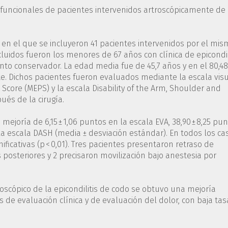
 y funcionales de pacientes intervenidos artroscópicamente de
o en el que se incluyeron 41 pacientes intervenidos por el mi
ncluidos fueron los menores de 67 años con clínica de epicondil
ento conservador. La edad media fue de 45,7 años y en el 80,4
te. Dichos pacientes fueron evaluados mediante la escala vis
Score (MEPS) y la escala Disability of the Arm, Shoulder and
és de la cirugía.
mejoría de 6,15 ± 1,06 puntos en la escala EVA, 38,90 ± 8,25 pu
 la escala DASH (media ± desviación estándar). En todos los ca
ificativas (p < 0,01). Tres pacientes presentaron retraso de
s posteriores y 2 precisaron movilización bajo anestesia por
roscópico de la epicondilitis de codo se obtuvo una mejoría
s de evaluación clínica y de evaluación del dolor, con baja tas