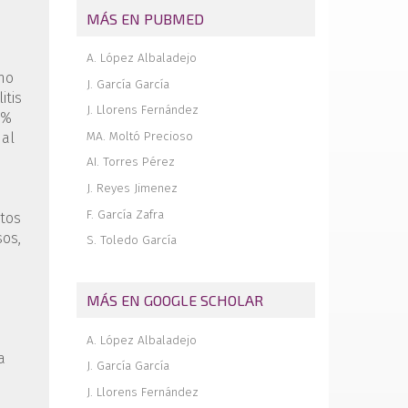
luxación anterior recidivante de hombro:
MÁS EN PUBMED
protocolo, técnica y resultados en
nuestro centro
A. López Albaladejo
Desgarro parcial del peroneo corto
smo
J. García García
como complicación tras la cirugía de
itis
inestabilidad lateral del tobillo: informe
J. Llorens Fernández
de caso
8%
MA. Moltó Precioso
ual
Resección artroscópica de quiste
sinovial del ligamento cruzado anterior: a
AI. Torres Pérez
propósito de dos casos
J. Reyes Jimenez
In memoriam Dr. Ricardo Cuéllar
F. García Zafra
Gutiérrez
ntos
sos,
S. Toledo García
Los cruzados anteriores: hermanos de
sangre
MÁS EN GOOGLE SCHOLAR
A. López Albaladejo
a
J. García García
J. Llorens Fernández