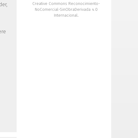
Creative Commons Reconocimiento-
der,
NoComercial-SinObraDerivada 4.0
Internacional
.
ere
d