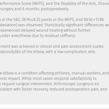
erformance Score (MEPS), and the Disability of the Arm, Shoul
 surgery and 6 months postoperatively.
 in the VAS, 38.90 ± 8.25 points in the MEPS, and 58.56 ± 11.86
viation) was observed. Statistically significant differences w
ts experienced delayed wound healing without further
under anesthesia due to residual stiffness.
rovement was achieved in clinical and pain assessment scales
picondylitis of the elbow, with a low complication rate.
 the elbow is a condition affecting athletes, manual workers, an
omic impact. While most cases respond satisfactorily to
require surgical intervention. Arthroscopic surgery is an
ociation with faster recovery, reduced postoperative pain, and