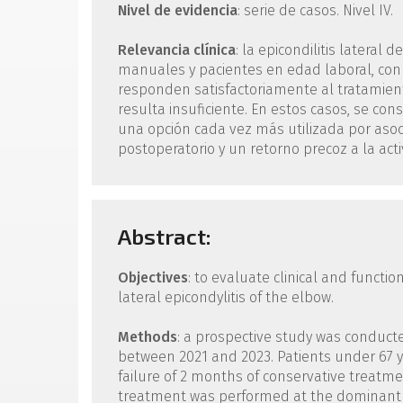
Nivel de evidencia
: serie de casos. Nivel IV.
Relevancia clínica
: la epicondilitis lateral
manuales y pacientes en edad laboral, con 
responden satisfactoriamente al tratamien
resulta insuficiente. En estos casos, se cons
una opción cada vez más utilizada por aso
postoperatorio y un retorno precoz a la acti
Abstract:
Objectives
: to evaluate clinical and funct
lateral epicondylitis of the elbow.
Methods
: a prospective study was conduct
between 2021 and 2023. Patients under 67 yea
failure of 2 months of conservative treatm
treatment was performed at the dominant a