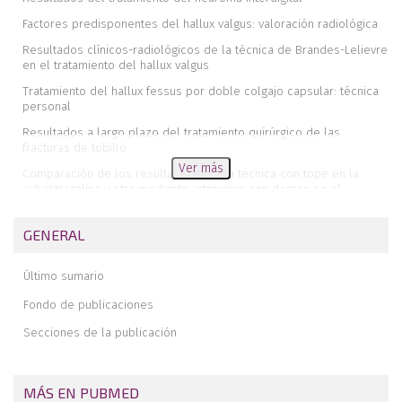
Factores predisponentes del hallux valgus: valoración radiológica
Resultados clínicos-radiológicos de la técnica de Brandes-Lelievre
en el tratamiento del hallux valgus
Tratamiento del hallux fessus por doble colgajo capsular: técnica
personal
Resultados a largo plazo del tratamiento quirúrgico de las
fracturas de tobillo
Ver más
Comparación de los resultados de una técnica con tope en la
subastragalina y otra mediante artrorrisis con dacron en el
tratamiento del pie plano laxo infantil (PPLI)
Tratamiento quirúrgico de las inestabilidades crónicas del
GENERAL
complejo periastragalino
Claudicación tibial posterior
Último sumario
Fibromatosis plantar de presentación infantil
Fondo de publicaciones
Secciones de la publicación
MÁS EN PUBMED