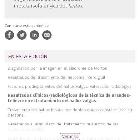
metatarsofalángica del
hallux
.
Comparte este contenido
EN ESTA EDICIÓN
Diagnóstico por la imagen en el síndrome de Morton
Resultados del tratamiento del neuroma interdigital
Factores predisponentes del hallux valgus: valoración radiológica
Resultados clínicos-radiológicos de la técnica de Brandes-
Lelievre en el tratamiento del hallux valgus
Tratamiento del hallux fessus por doble colgajo capsular: técnica
personal
Resultados a largo plazo del tratamiento quirúrgico de las
fracturas de tobillo
Ver más
Comparación de los resultados de una técnica con tope en la