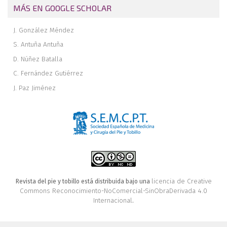
MÁS EN GOOGLE SCHOLAR
J. González Méndez
S. Antuña Antuña
D. Núñez Batalla
C. Fernández Gutiérrez
J. Paz Jiménez
licencia de Creative
Revista del pie y tobillo está distribuida bajo una
Commons Reconocimiento-NoComercial-SinObraDerivada 4.0
Internacional
.