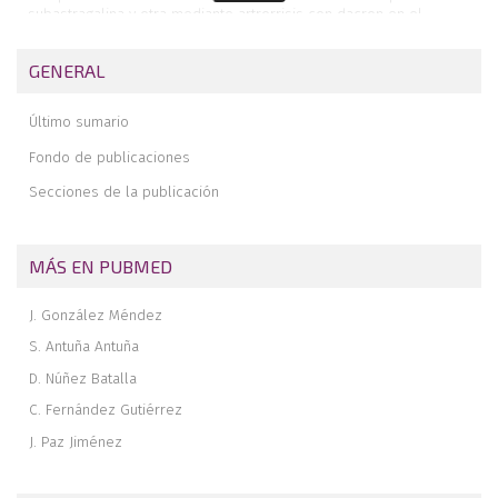
subastragalina y otra mediante artrorrisis con dacron en el
tratamiento del pie plano laxo infantil (PPLI)
Tratamiento quirúrgico de las inestabilidades crónicas del
GENERAL
complejo periastragalino
Claudicación tibial posterior
Último sumario
Fibromatosis plantar de presentación infantil
Fondo de publicaciones
Secciones de la publicación
MÁS EN PUBMED
J. González Méndez
S. Antuña Antuña
D. Núñez Batalla
C. Fernández Gutiérrez
J. Paz Jiménez