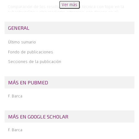
Ver más
Comparación de los resultados de una técnica con tope en la
subastragalina y otra mediante artrorrisis con dacron en el
tratamiento del pie plano laxo infantil (PPLI)
Tratamiento quirúrgico de las inestabilidades crónicas del
GENERAL
complejo periastragalino
Claudicación tibial posterior
Último sumario
Fibromatosis plantar de presentación infantil
Fondo de publicaciones
Secciones de la publicación
MÁS EN PUBMED
F. Barca
MÁS EN GOOGLE SCHOLAR
F. Barca