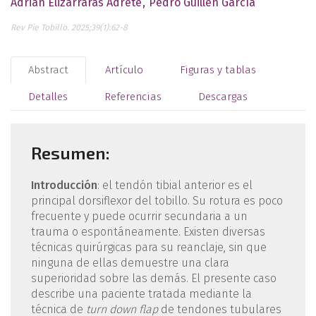
Adrián Elizarraras Adrete
Pedro Guillén García
Rev Pie Tobillo. 2025;39(1):62-8
Abstract
Artículo
Figuras y tablas
Detalles
Referencias
Descargas
Resumen:
Introducción
: el tendón tibial anterior es el
principal dorsiflexor del tobillo. Su rotura es poco
frecuente y puede ocurrir secundaria a un
trauma o espontáneamente. Existen diversas
técnicas quirúrgicas para su reanclaje, sin que
ninguna de ellas demuestre una clara
superioridad sobre las demás. El presente caso
describe una paciente tratada mediante la
técnica de
turn down flap
de tendones tubulares