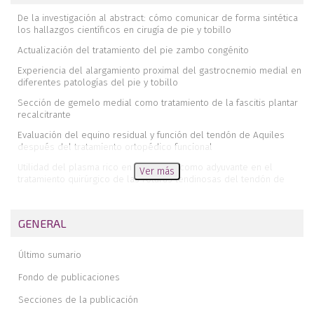
De la investigación al abstract: cómo comunicar de forma sintética
los hallazgos científicos en cirugía de pie y tobillo
Actualización del tratamiento del pie zambo congénito
Experiencia del alargamiento proximal del gastrocnemio medial en
diferentes patologías del pie y tobillo
Sección de gemelo medial como tratamiento de la fascitis plantar
recalcitrante
Evaluación del equino residual y función del tendón de Aquiles
después del tratamiento ortopédico funcional
Utilidad del plasma rico en plaquetas como adyuvante en el
Ver más
tratamiento quirúrgico de las roturas tendinosas del tendón de
Aquiles. Una revisión sistemática
Análisis de las complicaciones en la artroscopia de tobillo y su
GENERAL
vínculo con la curva de aprendizaje a medio plazo
Tratamiento miniinvasivo de gran lesión quística del astrágalo con
Último sumario
guías a medida. Curetaje y autoinjerto óseo a través de un acceso
subcondral
Fondo de publicaciones
Turn down flap tendinoso como solución a desinserción
Secciones de la publicación
aguda atraumática de tibial anterior