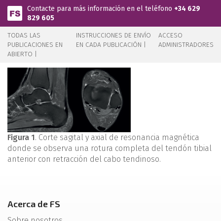
Pasar al contenido principal
Contacte para más información en el teléfono
+34 629
829 605
TODAS LAS
INSTRUCCIONES DE ENVÍO
ACCESO
PUBLICACIONES EN
EN CADA PUBLICACIÓN |
ADMINISTRADORES
ABIERTO |
Figura 1
. Corte sagital y axial de resonancia magnética
donde se observa una rotura completa del tendón tibial
anterior con retracción del cabo tendinoso.
Acerca de FS
Sobre nosotros