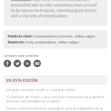
associated with an Akin osteotomy have proved
to be secure techniques, reporting good results
with a low rate of complications.
Palabras clave:
Complicaciones precoces
Hallux valgus
Keywords:
Early complications
Hallux valgus
Comparte este contenido
EN ESTA EDICIÓN
Una gran sociedad científica y una gran familia
El síndrome de Trevor y otros procesos dolorosos de la apófisis
posterior del astrágalo en el adulto
Estudio sobre dos técnicas quirúrgicas para el tratamiento de la