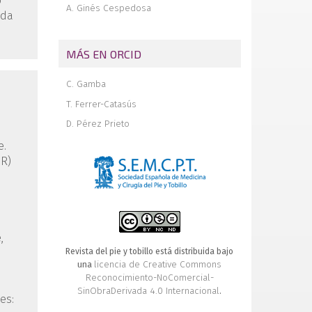
o
A. Ginés Cespedosa
ida
MÁS EN ORCID
C. Gamba
T. Ferrer-Catasús
D. Pérez Prieto
e.
GR)
,
Revista del pie y tobillo está distribuida bajo
licencia de Creative Commons
una
Reconocimiento-NoComercial-
SinObraDerivada 4.0 Internacional
.
es: