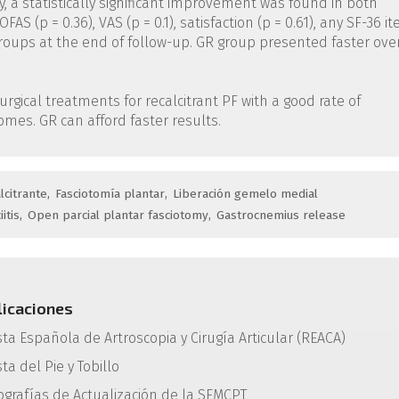
y, a statistically significant improvement was found in both
S (p = 0.36), VAS (p = 0.1), satisfaction (p = 0.61), any SF-36 i
 groups at the end of follow-up. GR group presented faster over
urgical treatments for recalcitrant PF with a good rate of
omes. GR can afford faster results.
lcitrante
Fasciotomía plantar
Liberación gemelo medial
itis
Open parcial plantar fasciotomy
Gastrocnemius release
licaciones
sta Española de Artroscopia y Cirugía Articular (REACA)
ta del Pie y Tobillo
grafías de Actualización de la SEMCPT