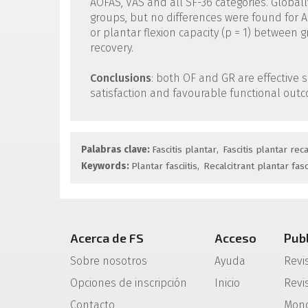
AOFAS, VAS and all SF-36 categories. Globall
groups, but no differences were found for AOFA
or plantar flexion capacity (p = 1) between
recovery.
Conclusions
: both OF and GR are effective s
satisfaction and favourable functional outc
Palabras clave:
Fascitis plantar
Fascitis plantar reca
Keywords:
Plantar fasciitis
Recalcitrant plantar fasci
Acerca de FS
Acceso
Pub
Sobre nosotros
Ayuda
Revi
Opciones de inscripción
Inicio
Revis
Contacto
Mono