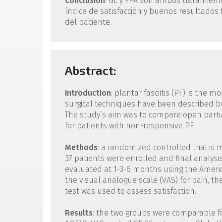
Conclusión
: GL y FPA son ambos tratamiento
índice de satisfacción y buenos resultados
del paciente.
Abstract:
Introduction
: plantar fasciitis (PF) is the
surgical techniques have been described bu
The study’s aim was to compare open partia
for patients with non-responsive PF.
Methods
: a randomized controlled trial is
37 patients were enrolled and final analysis
evaluated at 1-3-6 months using the Americ
the visual analogue scale (VAS) for pain, th
test was used to assess satisfaction.
Results
: the two groups were comparable fo