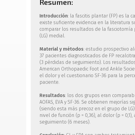
Resumen:
Introducción
: la fascitis plantar (FP) es la
existe suficiente evidencia en la literatura 
comparar los resultados de la fasciotomía p
(LG) medial.
Material y métodos
: estudio prospectivo a
37 pacientes diagnosticados de FP recalcitr
(3 pérdidas de seguimiento). Los resultados
American Orthopaedic Foot and Ankle Society
el dolor y el cuestionario SF-36 para la per
paciente.
Resultados
: los dos grupos eran comparab
AOFAS, EVA y SF-36. Se obtienen mejorías si
(siendo esta más precoz en el grupo de LG)
nivel de función (p = 0,36), al dolor (p = 0,1)
seguimiento (6 meses).