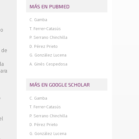
Tratamiento conservador de la
MÁS EN PUBMED
enfermedad de Müller-Weiss. A
propósito de un caso
C. Gamba
Método de aumentación en reparación
de inestabilidad lateral crónica de
T. Ferrer-Catasús
io
tobillo: consejo técnico
P. Serrano Chinchilla
Comentario a “Método de aumentación
D. Pérez Prieto
en reparación de inestabilidad lateral
l de
crónica de tobillo: consejo técnico”
G. González Lucena
Revista de revistas
la
A. Ginés Cespedosa
para
MÁS EN GOOGLE SCHOLAR
e
C. Gamba
T. Ferrer-Catasús
P. Serrano Chinchilla
el
D. Pérez Prieto
G. González Lucena