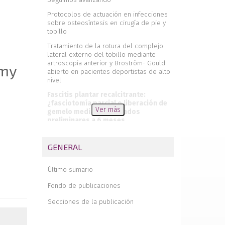
Protocolos de actuación en infecciones
sobre osteosíntesis en cirugía de pie y
tobillo
Tratamiento de la rotura del complejo
lateral externo del tobillo mediante
artroscopia anterior y Broström- Gould
omy
abierto en pacientes deportistas de alto
nivel
Fascitis plantar recalcitrante:
¿fasciotomía parcial o liberación de
Ver más
gemelo medial? Resultados
preliminares a 6 meses
Transferencia endoscópica del flexor
hallucis longus en el tratamiento de las
GENERAL
roturas inveteradas del tendón calcáneo
Artrodesis con espaciadores de tantalio
Último sumario
en fracaso de prótesis de tobillo
Fondo de publicaciones
Resultados de la cirugía de liberación
proximal de gemelo medial en el
Secciones de la publicación
tratamiento de la tendinopatía insercional
de Aquiles