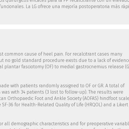
s quirúrgicos eficaces para la FP recalcitrante con un elevad
 funcionales. La LG ofrece una mejoría postoperatoria más ráp
 most common cause of heel pain. For recalcitrant cases many
t no gold standard procedure exists due to a lack of evidenc
l plantar fasciotomy (OF) to medial gastrocnemius release (
 made with patients randomly assigned to OF or GR. A total of
 was with 34 patients (3 lost to follow-up). The results were
an Orthopaedic Foot and Ankle Society (AOFAS) hindfoot scale
e SF-36 for Health-Related Quality of Life (HRQOL) and a Likert
r all demographic characteristics and for preoperative variabl