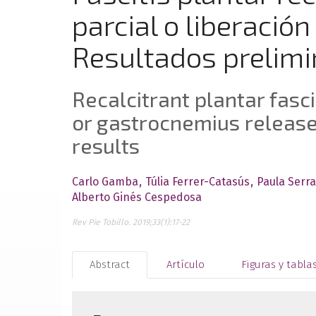
parcial o liberació
Resultados prelimi
Recalcitrant plantar fasci
or gastrocnemius releas
results
Carlo Gamba
Túlia Ferrer-Catasús
Paula Serra
Alberto Ginés Cespedosa
Rev Pie Tobillo. 2019;33(1):17-22
Abstract
Artículo
Figuras y tabla