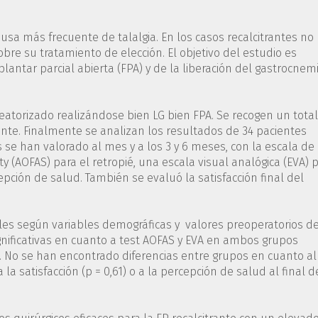
 causa más frecuente de talalgia. En los casos recalcitrantes no
sobre su tratamiento de elección. El objetivo del estudio es
lantar parcial abierta (FPA) y de la liberación del gastrocnem
leatorizado realizándose bien LG bien FPA. Se recogen un tota
ante. Finalmente se analizan los resultados de 34 pacientes
 se han valorado al mes y a los 3 y 6 meses, con la escala de 
 (AOFAS) para el retropié, una escala visual analógica (EVA) 
cepción de salud. También se evaluó la satisfacción final del
les según variables demográficas y valores preoperatorios d
gnificativas en cuanto a test AOFAS y EVA en ambos grupos
. No se han encontrado diferencias entre grupos en cuanto al
, a la satisfacción (p = 0,61) o a la percepción de salud al final d