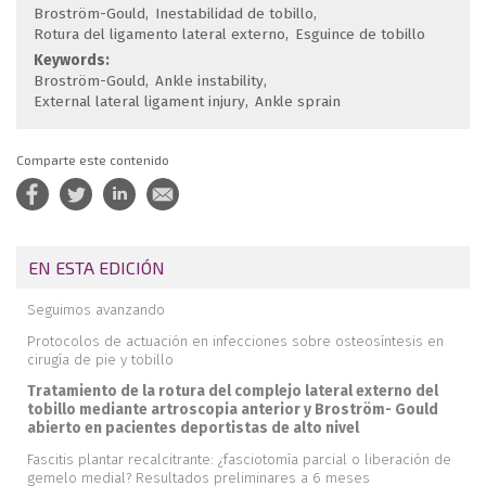
Broström-Gould
Inestabilidad de tobillo
Rotura del ligamento lateral externo
Esguince de tobillo
Keywords:
Broström-Gould
Ankle instability
External lateral ligament injury
Ankle sprain
Comparte este contenido
EN ESTA EDICIÓN
Seguimos avanzando
Protocolos de actuación en infecciones sobre osteosíntesis en
cirugía de pie y tobillo
Tratamiento de la rotura del complejo lateral externo del
tobillo mediante artroscopia anterior y Broström- Gould
abierto en pacientes deportistas de alto nivel
Fascitis plantar recalcitrante: ¿fasciotomía parcial o liberación de
gemelo medial? Resultados preliminares a 6 meses