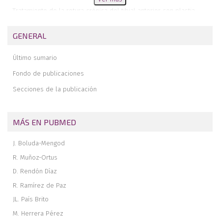
Tratamiento de la rotura crónica del tibial anterior con plastia
tendinosa
Comentario a Tratamiento de la rotura crónica del tibial anterior
GENERAL
con plastia tendinosa
Memoria de mi estancia formativa en la Unidad de Pie y Tobillo del
Último sumario
Hospital Clínico San Carlos (Madrid)
Fondo de publicaciones
Revista de revistas
Secciones de la publicación
Nuestra experiencia en el tratamiento artroscópico del tumor
difuso de células gigantes del tobillo
MÁS EN PUBMED
J. Boluda-Mengod
R. Muñoz-Ortus
D. Rendón Díaz
R. Ramírez de Paz
JL. País Brito
M. Herrera Pérez