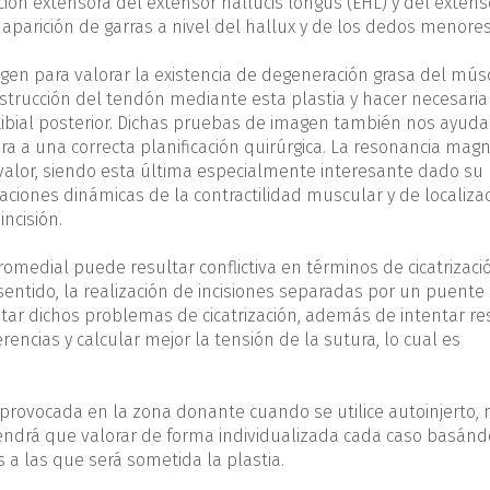
ón extensora del extensor hallucis longus (EHL) y del extens
arición de garras a nivel del hallux y de los dedos menores
gen para valorar la existencia de degeneración grasa del mús
onstrucción del tendón mediante esta plastia y hacer necesari
 tibial posterior. Dichas pruebas de imagen también nos ayuda
ara a una correcta planificación quirúrgica. La resonancia magn
 valor, siendo esta última especialmente interesante dado s
oraciones dinámicas de la contractilidad muscular y de localiza
incisión.
medial puede resultar conflictiva en términos de cicatrizaci
sentido, la realización de incisiones separadas por un puente
tar dichos problemas de cicatrización, además de intentar re
rencias y calcular mejor la tensión de la sutura, lo cual es
d provocada en la zona donante cuando se utilice autoinjerto,
tendrá que valorar de forma individualizada cada caso basán
s a las que será sometida la plastia.