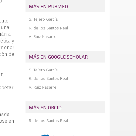
or
Clínico San Carlos (Madrid)
MÁS EN PUBMED
.
Revista de revistas
Nuestra experiencia en el tratamiento
S. Tejero García
culo
artroscópico del tumor difuso de células
a una
R. de los Santos Real
gigantes del tobillo
rán a
A. Ruiz Nasarre
ética y
u menor
ción de
MÁS EN GOOGLE SCHOLAR
S. Tejero García
ón,
R. de los Santos Real
spetar
A. Ruiz Nasarre
MÁS EN ORCID
 nada
R. de los Santos Real
dose en