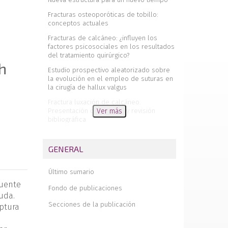
Fracturas osteoporóticas de tobillo:
conceptos actuales
Fracturas de calcáneo: ¿influyen los
factores psicosociales en los resultados
del tratamiento quirúrgico?
h
Estudio prospectivo aleatorizado sobre
la evolución en el empleo de suturas en
la cirugía de hallux valgus
Fractura luxación de calcáneo.
Presentación de un caso y revisión
Ver más
bibliográfica
Osteocondroma en tubérculo lateral
peroneo. A propósito de un caso
GENERAL
Tratamiento de la rotura crónica del tibial
anterior con plastia tendinosa
Último sumario
Comentario a Tratamiento de la
cuente
Fondo de publicaciones
rotura crónica del tibial anterior con
uda.
plastia tendinosa
Secciones de la publicación
uptura
Memoria de mi estancia formativa en la
Unidad de Pie y Tobillo del Hospital