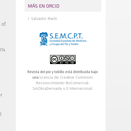
MÁS EN ORCID
J. Salvador Marín
 of
014
Revista del pie y tobillo está distribuida bajo
licencia de Creative Commons
una
Reconocimiento-NoComercial-
SinObraDerivada 4.0 Internacional
.
or
l