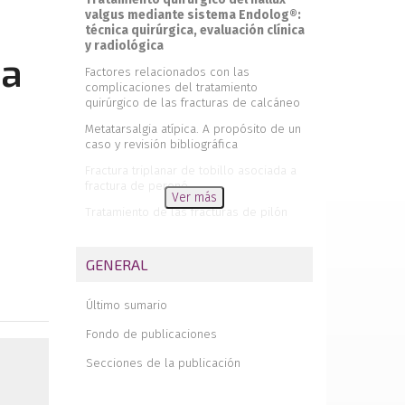
valgus mediante sistema Endolog®:
técnica quirúrgica, evaluación clínica
y radiológica
ca
Factores relacionados con las
complicaciones del tratamiento
quirúrgico de las fracturas de calcáneo
Metatarsalgia atípica. A propósito de un
caso y revisión bibliográfica
Fractura triplanar de tobillo asociada a
fractura de peroné
Ver más
Tratamiento de las fracturas de pilón
tibial asistidas por artroscopia
Comentario a “Tratamiento de las
GENERAL
fracturas de pilón tibial asistidas por
artroscopia”
Último sumario
Revista de revistas
Fondo de publicaciones
Premios y becas de la Sociedad
Española de Medicina y Cirugía del Pie y
Secciones de la publicación
Tobillo 2017
Actualización en el tratamiento de las