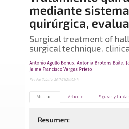
mediante sistema
quirúrgica, evalua
Surgical treatment of ha
surgical technique, clinic
Antonio Agulló Bonus
Antonia Brotons Baile
J
Jaime Francisco Vargas Prieto
Rev Pie Tobillo. 2017;31(2):105-14
Abstract
Artículo
Figuras y tabla
Resumen: