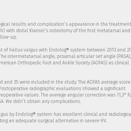
logical results and complication’s appearance in the treatment
V) with distal Kramer’s osteotomy of the first metatarsal and
ollow-up.
nt of hallux valgus with Endolog® system between 2013 and 2
 The intermetatarsal angle, proximal articular set angle (PASA),
merican Orthopedic Foot and Ankle Society (AOFAS) as clinical
ed and 35 were included in the study. The AOFAS average score
 Postoperative radiographic evaluations showed a significant
operative values. The average angular correction was 11,3° f
SA. We didn’t obtain any complications.
lgus by Endolog® system has excellent clinical and radiologica
uting an adequate surgical alternative in severe HV.