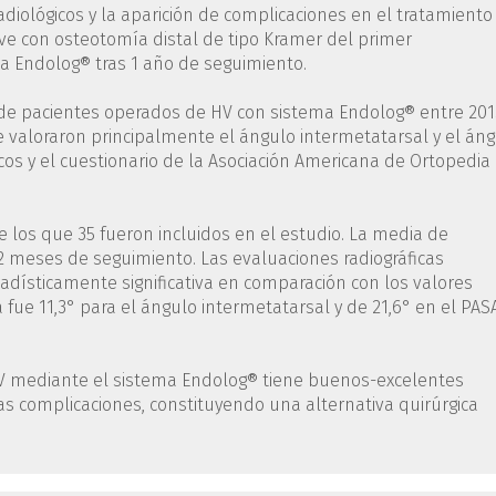
radiológicos y la aparición de complicaciones en el tratamiento
ave con osteotomía distal de tipo Kramer del primer
ma Endolog® tras 1 año de seguimiento.
 de pacientes operados de HV con sistema Endolog® entre 201
 valoraron principalmente el ángulo intermetatarsal y el án
áficos y el cuestionario de la Asociación Americana de Ortopedia
e los que 35 fueron incluidos en el estudio. La media de
2 meses de seguimiento. Las evaluaciones radiográficas
dísticamente significativa en comparación con los valores
 fue 11,3° para el ángulo intermetatarsal y de 21,6° en el PASA
HV mediante el sistema Endolog® tiene buenos-excelentes
sas complicaciones, constituyendo una alternativa quirúrgica