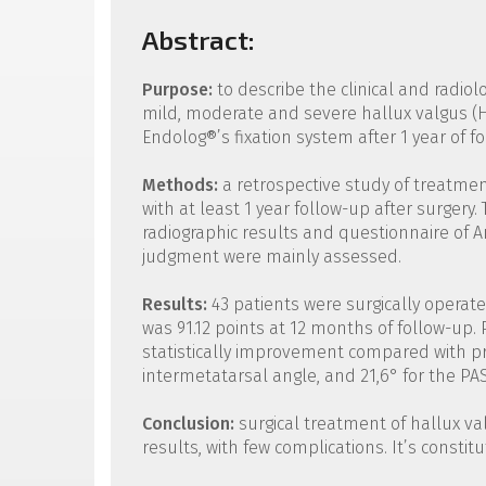
Abstract:
Purpose:
to describe the clinical and radio
mild, moderate and severe hallux valgus (H
Endolog®’s fixation system after 1 year of f
Methods:
a retrospective study of treatme
with at least 1 year follow-up after surgery.
radiographic results and questionnaire of A
judgment were mainly assessed.
Results:
43 patients were surgically operat
was 91.12 points at 12 months of follow-up.
statistically improvement compared with pre
intermetatarsal angle, and 21,6° for the PA
Conclusion:
surgical treatment of hallux va
results, with few complications. It’s constit