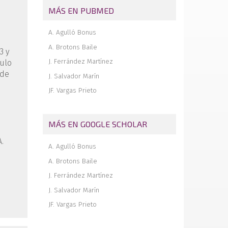
lesiones sindesmales
MÁS EN PUBMED
Corrección del pie plano infantil
mediante artrorrisis subtalar y
A. Agulló Bonus
alargamiento percutáneo del tendón de
Aquiles: retorno a la actividad deportiva
A. Brotons Baile
3 y
Plastia del ligamento peroneo
J. Ferrández Martínez
gulo
astragalino anterior con extensor del
 de
quinto dedo del pie por vía artroscópica
J. Salvador Marín
con anclajes biodegradables
JF. Vargas Prieto
Artrodesis subtalar y talonavicular
mediante cirugía de mínima incisión en el
pie plano del adulto estadio III
MÁS EN GOOGLE SCHOLAR
.
A. Agulló Bonus
A. Brotons Baile
J. Ferrández Martínez
J. Salvador Marín
JF. Vargas Prieto