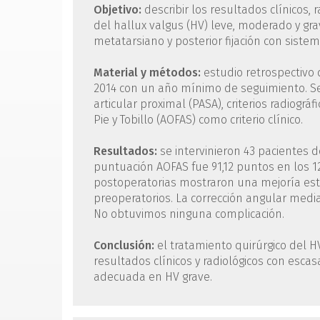
Objetivo:
describir los resultados clínicos, 
del hallux valgus (HV) leve, moderado y gr
metatarsiano y posterior fijación con siste
Material y métodos:
estudio retrospectivo
2014 con un año mínimo de seguimiento. Se
articular proximal (PASA), criterios radiogr
Pie y Tobillo (AOFAS) como criterio clínico.
Resultados:
se intervinieron 43 pacientes d
puntuación AOFAS fue 91,12 puntos en los 1
postoperatorias mostraron una mejoría esta
preoperatorios. La corrección angular media
No obtuvimos ninguna complicación.
Conclusión:
el tratamiento quirúrgico del 
resultados clínicos y radiológicos con esca
adecuada en HV grave.