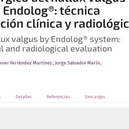
 Endolog®: técnica
ción clínica y radiológi
llux valgus by Endolog® system:
al and radiological evaluation
avier Ferrández Martínez
Jorge Salvador Marín
s
Detalles
Referencias
Descargas