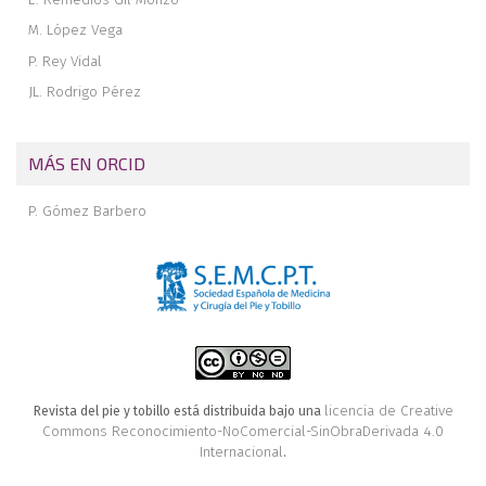
M. López Vega
P. Rey Vidal
JL. Rodrigo Pérez
MÁS EN ORCID
P. Gómez Barbero
licencia de Creative
Revista del pie y tobillo está distribuida bajo una
Commons Reconocimiento-NoComercial-SinObraDerivada 4.0
Internacional
.