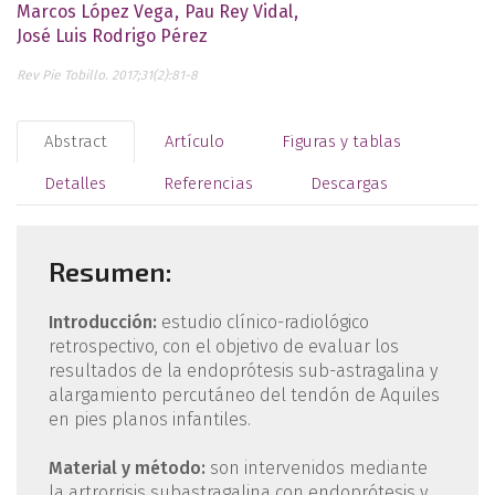
Marcos López Vega
Pau Rey Vidal
José Luis Rodrigo Pérez
Rev Pie Tobillo. 2017;31(2):81-8
Abstract
Artículo
Figuras y tablas
Detalles
Referencias
Descargas
Resumen:
Introducción:
estudio clínico-radiológico
retrospectivo, con el objetivo de evaluar los
resultados de la endoprótesis sub-astragalina y
alargamiento percutáneo del tendón de Aquiles
en pies planos infantiles.
Material y método:
son intervenidos mediante
la artrorrisis subastragalina con endoprótesis y