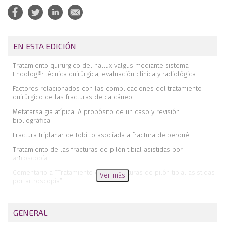
EN ESTA EDICIÓN
Tratamiento quirúrgico del hallux valgus mediante sistema
Endolog®: técnica quirúrgica, evaluación clínica y radiológica
Factores relacionados con las complicaciones del tratamiento
quirúrgico de las fracturas de calcáneo
Metatarsalgia atípica. A propósito de un caso y revisión
bibliográfica
Fractura triplanar de tobillo asociada a fractura de peroné
Tratamiento de las fracturas de pilón tibial asistidas por
artroscopia
Comentario a “Tratamiento de las fracturas de pilón tibial asistidas
Ver más
por artroscopia”
Revista de revistas
Premios y becas de la Sociedad Española de Medicina y Cirugía
GENERAL
del Pie y Tobillo 2017