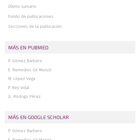
Actualización en el tratamiento de las lesiones sindesmales
Último sumario
Corrección del pie plano infantil mediante artrorrisis
Fondo de publicaciones
subtalar y alargamiento percutáneo del tendón de Aquiles:
retorno a la actividad deportiva
Secciones de la publicación
Plastia del ligamento peroneo astragalino anterior con extensor
del quinto dedo del pie por vía artroscópica con anclajes
biodegradables
MÁS EN PUBMED
Artrodesis subtalar y talonavicular mediante cirugía de mínima
incisión en el pie plano del adulto estadio III
P. Gómez Barbero
E. Remedios Gil Monzó
M. López Vega
P. Rey Vidal
JL. Rodrigo Pérez
MÁS EN GOOGLE SCHOLAR
P. Gómez Barbero
E. Remedios Gil Monzó