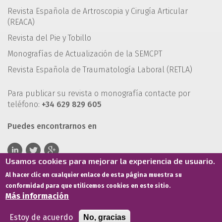
Revista Española de Artroscopia y Cirugía Articular
(REACA)
Revista del Pie y Tobillo
Monografías de Actualización de la SEMCPT
Revista Española de Traumatología Laboral (RETLA)
Para publicar su revista o monografía contacte por
teléfono:
+34 629 829 605
Puedes encontrarnos en
Usamos cookies para mejorar la experiencia de usuario.
Al hacer clic en cualquier enlace de esta página muestra su
conformidad para que utilicemos cookies en este sitio.
Más información
Estoy de acuerdo
No, gracias
Términos de servicio
Política de privacidad
Política de cookies