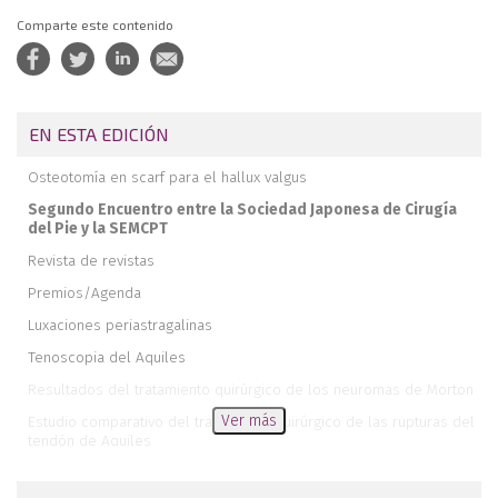
Comparte este contenido
EN ESTA EDICIÓN
Osteotomía en scarf para el hallux valgus
Segundo Encuentro entre la Sociedad Japonesa de Cirugía
del Pie y la SEMCPT
Revista de revistas
Premios/Agenda
Luxaciones periastragalinas
Tenoscopia del Aquiles
Resultados del tratamiento quirúrgico de los neuromas de Morton
Ver más
Estudio comparativo del tratamiento quirúrgico de las rupturas del
tendón de Aquiles
Deformidad bilateral pedia en enfermedad de Charcot-Marie-Tooth