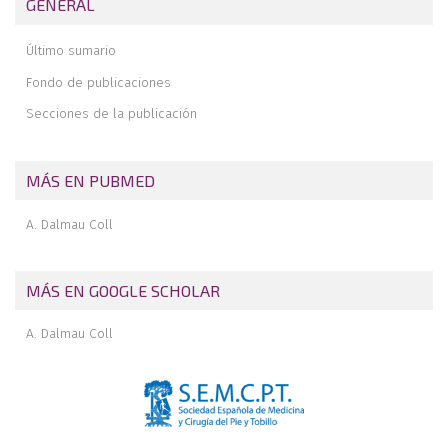
GENERAL
Fractura asociada del proceso posteromedial y lateral del
astrágalo. A propósito de un caso
Último sumario
Fondo de publicaciones
Secciones de la publicación
MÁS EN PUBMED
A. Dalmau Coll
MÁS EN GOOGLE SCHOLAR
A. Dalmau Coll