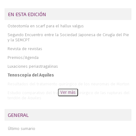
EN ESTA EDICIÓN
Osteotomía en scarf para el hallux valgus
Segundo Encuentro entre la Sociedad Japonesa de Cirugía del Pie
y la SEMCPT
Revista de revistas
Premios/Agenda
Luxaciones periastragalinas
Tenoscopia del Aquiles
Resultados del tratamiento quirúrgico de los neuromas de Morton
Ver más
Estudio comparativo del tratamiento quirúrgico de las rupturas del
tendón de Aquiles
Deformidad bilateral pedia en enfermedad de Charcot-Marie-Tooth
GENERAL
Fractura asociada del proceso posteromedial y lateral del
astrágalo. A propósito de un caso
Último sumario