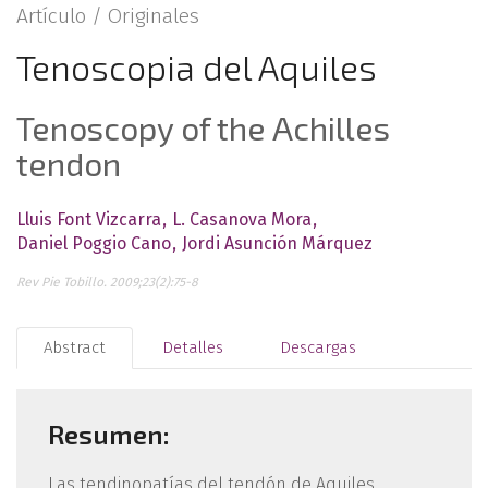
Artículo /
Originales
Tenoscopia del Aquiles
Tenoscopy of the Achilles
tendon
Lluis Font Vizcarra
L. Casanova Mora
Daniel Poggio Cano
Jordi Asunción Márquez
Rev Pie Tobillo. 2009;23(2):75-8
Abstract
Detalles
Descargas
Resumen:
Las tendinopatías del tendón de Aquiles