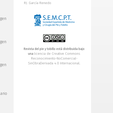
RJ. García Renedo
rgen
rgen
Revista del pie y tobillo está distribuida bajo
licencia de Creative Commons
una
Reconocimiento-NoComercial-
SinObraDerivada 4.0 Internacional
.
rgen
ario