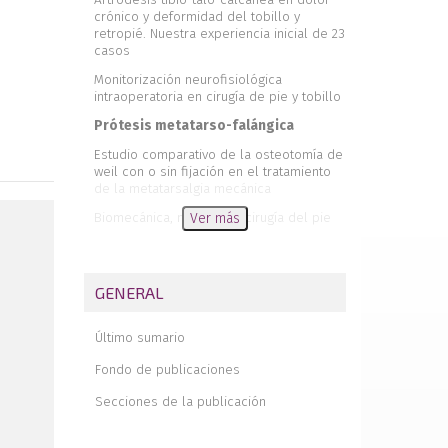
crónico y deformidad del tobillo y
retropié. Nuestra experiencia inicial de 23
casos
Monitorización neurofisiológica
intraoperatoria en cirugía de pie y tobillo
Prótesis metatarso-falángica
Estudio comparativo de la osteotomía de
weil con o sin fijación en el tratamiento
de la metatarsalgia mecánica
Biomecánica, medicina y cirugía del pie
Ver más
Premios
Agenda
GENERAL
Editorial
Artrodesis frente a prótesis total de
Último sumario
tobillo: reflexiones sobre la evidencia
disponible
Fondo de publicaciones
Artrodesis de la primera articulación
Secciones de la publicación
metatarsofalángica con grapas de
memoria de 20 mm