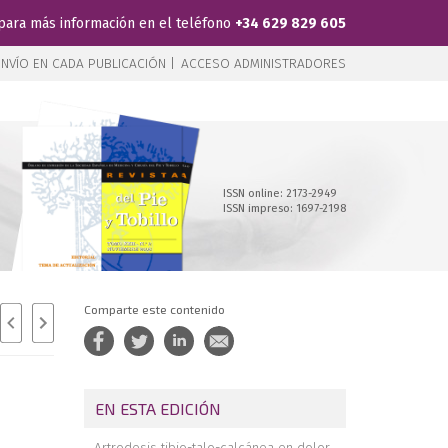
para más información en el teléfono
+34 629 829 605
NVÍO EN CADA PUBLICACIÓN |
ACCESO ADMINISTRADORES
ISSN online: 2173-2949
ISSN impreso: 1697-2198
Comparte este contenido
EN ESTA EDICIÓN
Artrodesis tibio-talo-calcánea en dolor