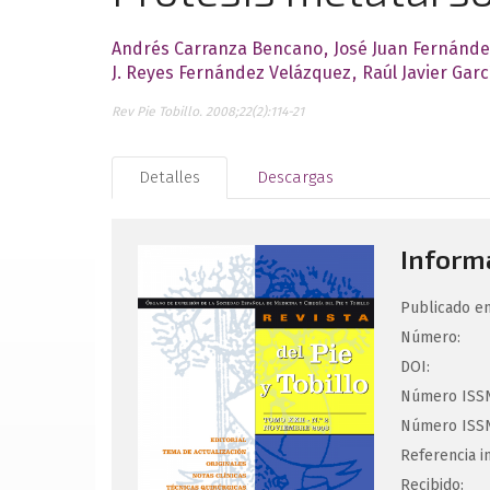
Andrés Carranza Bencano
José Juan Fernánde
J. Reyes Fernández Velázquez
Raúl Javier Gar
Rev Pie Tobillo. 2008;22(2):114-21
Detalles
Descargas
Informa
Publicado en
Número:
DOI:
Número ISSN
Número ISSN
Referencia i
Recibido: