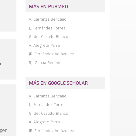
Artrodesis tibioastragalocalcánea con
MÁS EN PUBMED
enclavado intramedular retrógrado
Estudio demográfico y
A. Carranza Bencano
anatomorradiológico de 66 pies con
hallux rigidus: análisis de posibles
JJ. Fernández Torres
causas desencadenantes y/o
G. del Castillo Blanco
concurrentes
A. Alegrete Parra
JR. Fernández Velázquez
,
RJ. García Renedo
MÁS EN GOOGLE SCHOLAR
A. Carranza Bencano
JJ. Fernández Torres
G. del Castillo Blanco
A. Alegrete Parra
rgen
JR. Fernández Velázquez