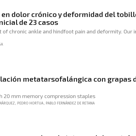
en dolor crónico y deformidad del tobill
nicial de 23 casos
 of chronic ankle and hindfoot pain and deformity. Our in
SA
culación metatarsofalángica con grapas 
ith 20 mm memory compression staples
MÁRQUEZ
,
PEDRO
HORTUA
,
PABLO
FERNÁNDEZ DE RETANA