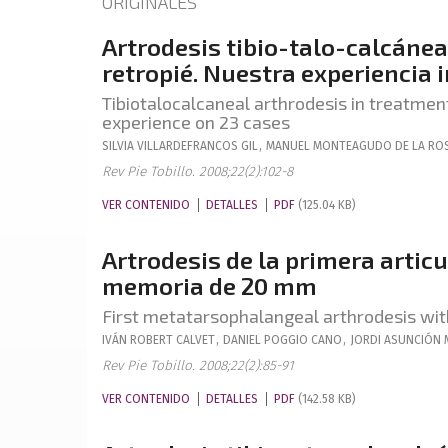
ORIGINALES
Artrodesis tibio-talo-calcánea 
retropié. Nuestra experiencia i
Tibiotalocalcaneal arthrodesis in treatment
experience on 23 cases
SILVIA
VILLARDEFRANCOS GIL
,
MANUEL
MONTEAGUDO DE LA RO
Rev Pie Tobillo. 2008;22(2):102-8
VER CONTENIDO
DETALLES
PDF
(125.04 KB)
Artrodesis de la primera arti
memoria de 20 mm
First metatarsophalangeal arthrodesis w
IVÁN
ROBERT CALVET
,
DANIEL
POGGIO CANO
,
JORDI
ASUNCIÓN 
Rev Pie Tobillo. 2008;22(2):85-91
VER CONTENIDO
DETALLES
PDF
(142.58 KB)