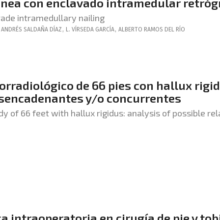
ánea con enclavado intramedular retró
rade intramedullary nailing
ANDRÉS
SALDAÑA DÍAZ
,
L.
VÍRSEDA GARCÍA
,
ALBERTO
RAMOS DEL RÍO
radiológico de 66 pies con hallux rigid
esencadenantes y/o concurrentes
of 66 feet with hallux rigidus: analysis of possible re
 intraoperatoria en cirugía de pie y tob