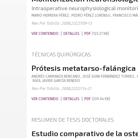
Intraoperative neurophysiological monitori
MARIO
HERRERA PÉREZ
,
PEDRO
PÉREZ LORENSU
,
FRANCISCO
MÁ
Rev Pie Tobillo. 2008;22(2):109-13
VER CONTENIDO
DETALLES
PDF
(123.27 KB)
TÉCNICAS QUIRÚRGICAS
Prótesis metatarso-falángica
ANDRÉS
CARRANZA BENCANO
,
JOSÉ JUAN
FERNÁNDEZ TORRES
,
RAÚL JAVIER
GARCÍA RENEDO
Rev Pie Tobillo. 2008;22(2):114-21
VER CONTENIDO
DETALLES
PDF
(339.04 KB)
RESUMEN DE TESIS DOCTORALES
Estudio comparativo de la osteo