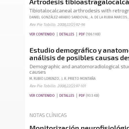
Artrodesis tibioastragalocalc
Tibiotalocalcaneal arthrodesis with retrog
DANIEL
GONZÁLEZ-ARABIO SANDOVAL
,
A.
DE LA RUBIA MARCOS
,
Rev Pie Tobillo. 2008;22(2):92-96
VER CONTENIDO
DETALLES
PDF
(106.1 KB)
Estudio demográfico y anatomor
análisis de posibles causas d
Demographic and anatomoradiological study 
causes
M.
RUBIO LORENZO
,
J. R.
PRIETO MONTAÑA
Rev Pie Tobillo. 2008;22(2):97-101
VER CONTENIDO
DETALLES
PDF
(93.5 KB)
NOTAS CLÍNICAS
Monitorización neurofisiológica