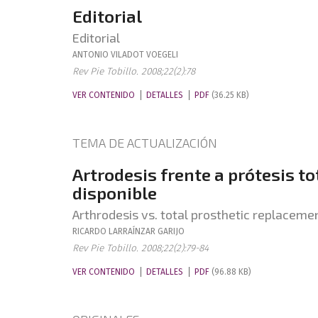
Editorial
Editorial
ANTONIO
VILADOT VOEGELI
Rev Pie Tobillo. 2008;22(2):78
VER CONTENIDO
DETALLES
PDF
(36.25 KB)
TEMA DE ACTUALIZACIÓN
Artrodesis frente a prótesis to
disponible
Arthrodesis vs. total prosthetic replacemen
RICARDO
LARRAÍNZAR GARIJO
Rev Pie Tobillo. 2008;22(2):79-84
VER CONTENIDO
DETALLES
PDF
(96.88 KB)