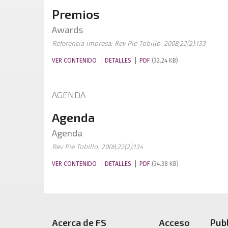
Premios
Awards
Referencia impresa: Rev Pie Tobillo. 2008;22(2):133
VER CONTENIDO
DETALLES
PDF
(32.24 KB)
AGENDA
Agenda
Agenda
Rev Pie Tobillo. 2008;22(2):134
VER CONTENIDO
DETALLES
PDF
(34.38 KB)
Acerca de FS
Acceso
Pub