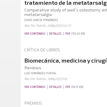
tratamiento de la metatarsal
Comparative study of weil’s osteotomy wi
metatarsalgia
DAVID
GARCÍA FERNÁNDEZ
Rev Pie Tobillo. 2008;22(2):122-31
VER CONTENIDO
DETALLES
PDF
(133.63 KB)
CRÍTICA DE LIBROS
Biomecánica, medicina y cirugí
Reviews
LUIS
FERRÁNDEZ PORTAL
Rev Pie Tobillo. 2008;22(2):132
VER CONTENIDO
DETALLES
PDF
(58.15 KB)
PREMIOS