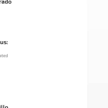
grado
us:
lated
illo