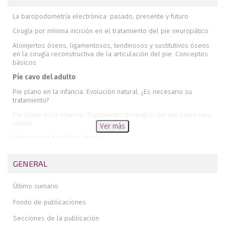
La baropodometría electrónica: pasado, presente y futuro
Cirugía por mínima incisión en el tratamiento del pie neuropático
Aloinjertos óseos, ligamentosos, tendinosos y sustitutivos óseos
en la cirugía reconstructiva de la articulación del pie. Conceptos
básicos
Pie cavo del adulto
Pie plano en la infancia. Evolución natural. ¿Es necesario su
tratamiento?
Pie plano en la infancia. Tratamiento quirúrgico del pie plano laxo
infantil
Ver más
Enfermedad de Müller-Weiss
Insuficiencia del tendón tibial posterior
GENERAL
Editorial
Metatarsalgia mecánica. Osteotomía cervicocapital de Weil y sus
Último sumario
modificaciones
Fondo de publicaciones
Síndrome del seno del tarso. Patologías
Secciones de la publicación
Roturas del tendón de Aquiles