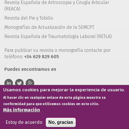
Revista Española de Artroscopia y Cirugía Articular
(REACA)
Revista del Pie y Tobillo
Monografías de Actualización de la SEMCPT
Revista Española de Traumatología Laboral (RETLA)
Para publicar su revista o monografía contacte por
teléfono:
+34 629 829 605
Puedes encontrarnos en
Usamos cookies para mejorar la experiencia de usuario.
Al hacer clic en cualquier enlace de esta página muestra su
conformidad para que utilicemos cookies en este sitio.
Más información
Estoy de acuerdo
No, gracias
Términos de servicio
Política de privacidad
Política de cookies