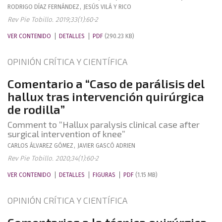
RODRIGO
DÍAZ FERNÁNDEZ
,
JESÚS
VILÁ Y RICO
Rev Pie Tobillo. 2019;33(1):60-2
VER CONTENIDO
DETALLES
PDF
(290.23 KB)
OPINIÓN CRÍTICA Y CIENTÍFICA
Comentario a “Caso de parálisis del
hallux tras intervención quirúrgica
de rodilla”
Comment to “Hallux paralysis clinical case after
surgical intervention of knee”
CARLOS
ÁLVAREZ GÓMEZ
,
JAVIER
GASCÓ ADRIEN
Rev Pie Tobillo. 2020;34(1):60-2
VER CONTENIDO
DETALLES
FIGURAS
PDF
(1.15 MB)
OPINIÓN CRÍTICA Y CIENTÍFICA