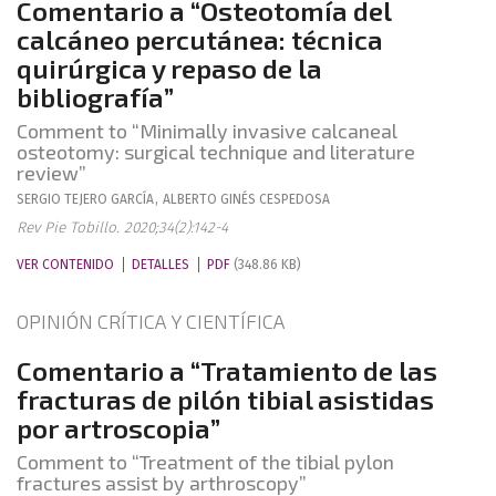
Comentario a “Osteotomía del
calcáneo percutánea: técnica
quirúrgica y repaso de la
bibliografía”
Comment to “Minimally invasive calcaneal
osteotomy: surgical technique and literature
review”
SERGIO
TEJERO GARCÍA
,
ALBERTO
GINÉS CESPEDOSA
Rev Pie Tobillo. 2020;34(2):142-4
VER CONTENIDO
DETALLES
PDF
(348.86 KB)
OPINIÓN CRÍTICA Y CIENTÍFICA
Comentario a “Tratamiento de las
fracturas de pilón tibial asistidas
por artroscopia”
Comment to “Treatment of the tibial pylon
fractures assist by arthroscopy”