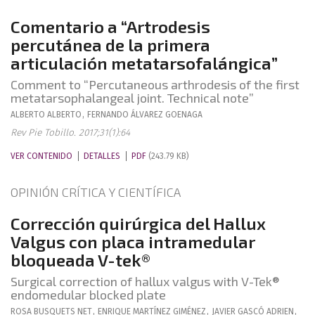
Comentario a “Artrodesis
percutánea de la primera
articulación metatarsofalángica”
Comment to “Percutaneous arthrodesis of the first
metatarsophalangeal joint. Technical note”
ALBERTO
ALBERTO
,
FERNANDO
ÁLVAREZ GOENAGA
Rev Pie Tobillo. 2017;31(1):64
VER CONTENIDO
DETALLES
PDF
(243.79 KB)
OPINIÓN CRÍTICA Y CIENTÍFICA
Corrección quirúrgica del Hallux
Valgus con placa intramedular
bloqueada V-tek®
Surgical correction of hallux valgus with V-Tek®
endomedular blocked plate
ROSA
BUSQUETS NET
,
ENRIQUE
MARTÍNEZ GIMÉNEZ
,
JAVIER
GASCÓ ADRIEN
,