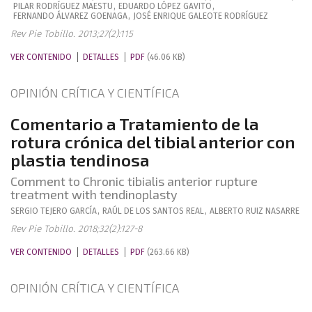
PILAR
RODRÍGUEZ MAESTU
,
EDUARDO
LÓPEZ GAVITO
,
FERNANDO
ÁLVAREZ GOENAGA
,
JOSÉ ENRIQUE
GALEOTE RODRÍGUEZ
Rev Pie Tobillo. 2013;27(2):115
VER CONTENIDO
DETALLES
PDF
(46.06 KB)
OPINIÓN CRÍTICA Y CIENTÍFICA
Comentario a Tratamiento de la
rotura crónica del tibial anterior con
plastia tendinosa
Comment to Chronic tibialis anterior rupture
treatment with tendinoplasty
SERGIO
TEJERO GARCÍA
,
RAÚL
DE LOS SANTOS REAL
,
ALBERTO
RUIZ NASARRE
Rev Pie Tobillo. 2018;32(2):127-8
VER CONTENIDO
DETALLES
PDF
(263.66 KB)
OPINIÓN CRÍTICA Y CIENTÍFICA