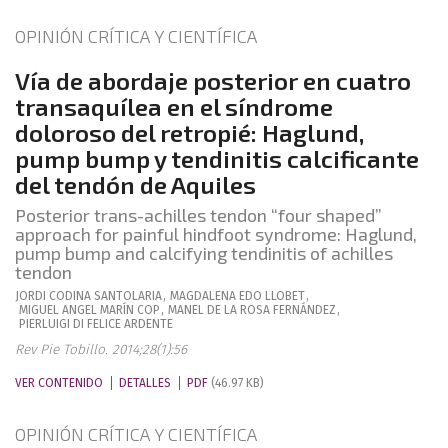
OPINIÓN CRÍTICA Y CIENTÍFICA
Vía de abordaje posterior en cuatro
transaquílea en el síndrome
doloroso del retropié: Haglund,
pump bump y tendinitis calcificante
del tendón de Aquiles
Posterior trans-achilles tendon “four shaped”
approach for painful hindfoot syndrome: Haglund,
pump bump and calcifying tendinitis of achilles
tendon
JORDI
CODINA SANTOLARIA
,
MAGDALENA
EDO LLOBET
,
MIGUEL ANGEL
MARÍN COP
,
MANEL
DE LA ROSA FERNÁNDEZ
,
PIERLUIGI
DI FELICE ARDENTE
Rev Pie Tobillo. 2014;28(1):56
VER CONTENIDO
DETALLES
PDF
(46.97 KB)
OPINIÓN CRÍTICA Y CIENTÍFICA