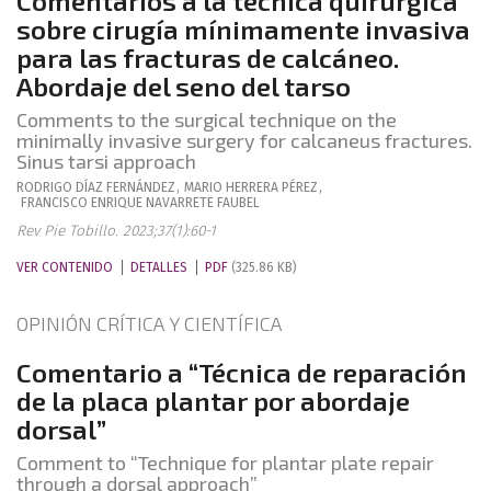
Comentarios a la técnica quirúrgica
sobre cirugía mínimamente invasiva
para las fracturas de calcáneo.
Abordaje del seno del tarso
Comments to the surgical technique on the
minimally invasive surgery for calcaneus fractures.
Sinus tarsi approach
RODRIGO
DÍAZ FERNÁNDEZ
,
MARIO
HERRERA PÉREZ
,
FRANCISCO ENRIQUE
NAVARRETE FAUBEL
Rev Pie Tobillo. 2023;37(1):60-1
VER CONTENIDO
DETALLES
PDF
(325.86 KB)
OPINIÓN CRÍTICA Y CIENTÍFICA
Comentario a “Técnica de reparación
de la placa plantar por abordaje
dorsal”
Comment to “Technique for plantar plate repair
through a dorsal approach”