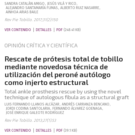
SANDRA
CATALÁN AMIGO
,
JESÚS
VILÁ Y RICO
,
ALEJANDRO
SANTAMARÍA FUMAS
,
ALBERTO
RUIZ NASARRE
,
AINHOA
ARIAS BAILE
Rev Pie Tobillo. 2017;31(2):150
VER CONTENIDO
DETALLES
PDF
(248.41 KB)
OPINIÓN CRÍTICA Y CIENTÍFICA
Rescate de prótesis total de tobillo
mediante novedosa técnica de
utilización del peroné autólogo
como injerto estructural
Total ankle prosthesis rescue by using the novel
technique of autologous fibula as a structural graft
LUIS FERNANDO
LLANOS ALCÁZAR
,
ANDRÉS
CARRANZA BENCANO
,
JORDI
CODINA SANTOLARIA
,
FERNANDO
ÁLVAREZ GOENAGA
,
JOSÉ ENRIQUE
GALEOTE RODRÍGUEZ
Rev Pie Tobillo. 2013;27(1):53
VER CONTENIDO
DETALLES
PDF
(39.1 KB)