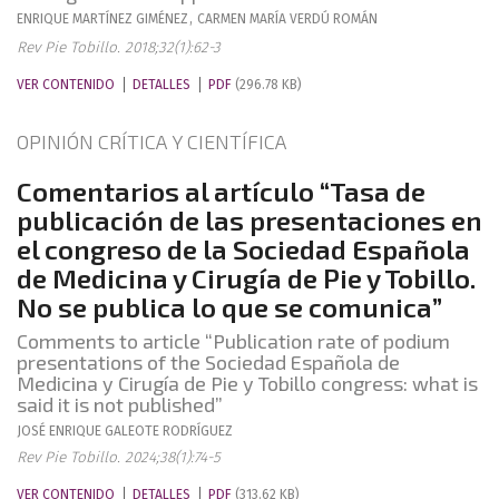
ENRIQUE
MARTÍNEZ GIMÉNEZ
,
CARMEN MARÍA
VERDÚ ROMÁN
Rev Pie Tobillo. 2018;32(1):62-3
VER CONTENIDO
DETALLES
PDF
(296.78 KB)
OPINIÓN CRÍTICA Y CIENTÍFICA
Comentarios al artículo “Tasa de
publicación de las presentaciones en
el congreso de la Sociedad Española
de Medicina y Cirugía de Pie y Tobillo.
No se publica lo que se comunica”
Comments to article “Publication rate of podium
presentations of the Sociedad Española de
Medicina y Cirugía de Pie y Tobillo congress: what is
said it is not published”
JOSÉ ENRIQUE
GALEOTE RODRÍGUEZ
Rev Pie Tobillo. 2024;38(1):74-5
VER CONTENIDO
DETALLES
PDF
(313.62 KB)