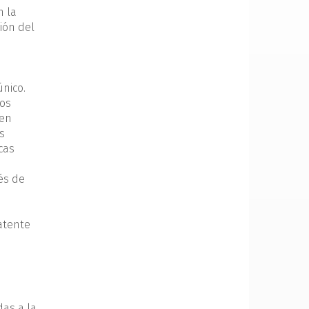
n la
ión del
único.
ios
 en
s
cas
és de
patente
das a la