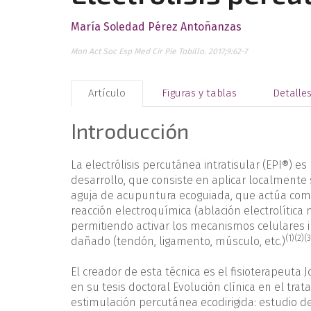
María Soledad Pérez Antoñanzas
Mon Act Soc Esp Med Cir Pie Tobillo. 2017;9:62-7
Artículo
Figuras y tablas
Detalle
Introducción
La electrólisis percutánea intratisular (EPI®) e
desarrollo, que consiste en aplicar localmente
aguja de acupuntura ecoguiada, que actúa como
reacción electroquímica (ablación electrolítica
permitiendo activar los mecanismos celulares im
(1)
(2)
(3
dañado (tendón, ligamento, músculo, etc.)
El creador de esta técnica es el fisioterapeuta
en su tesis doctoral Evolución clínica en el tr
estimulación percutánea ecodirigida: estudio d