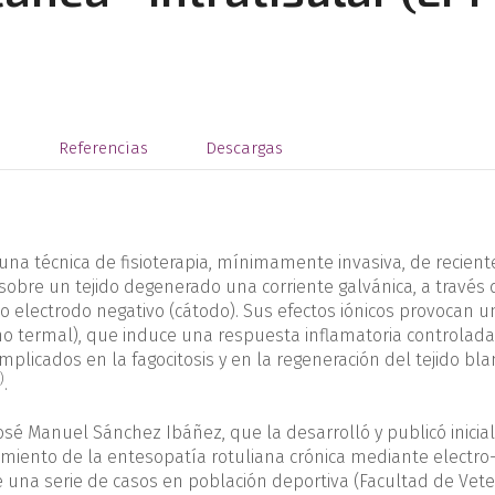
s
Referencias
Descargas
s una técnica de fisioterapia, mínimamente invasiva, de recient
 sobre un tejido degenerado una corriente galvánica, a través
 electrodo negativo (cátodo). Sus efectos iónicos provocan u
 no termal), que induce una respuesta inflamatoria controlada
plicados en la fagocitosis y en la regeneración del tejido bl
)
.
 José Manuel Sánchez Ibáñez, que la desarrolló y publicó inici
atamiento de la entesopatía rotuliana crónica mediante electro
e una serie de casos en población deportiva (Facultad de Vete