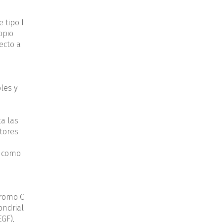
 tipo I
opio
ecto a
les y
a las
ptores
í como
cromo C
ondrial
EGF),