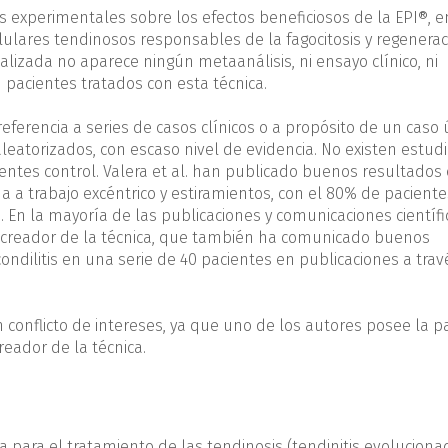
os experimentales sobre los efectos beneficiosos de la EPI®, e
ulares tendinosos responsables de la fagocitosis y regenerac
realizada no aparece ningún metaanálisis, ni ensayo clínico, ni
en pacientes tratados con esta técnica.
eferencia a series de casos clínicos o a propósito de un caso 
leatorizados, con escaso nivel de evidencia. No existen estud
ientes control. Valera et al. han publicado buenos resultados
a a trabajo excéntrico y estiramientos, con el 80% de paciente
)
. En la mayoría de las publicaciones y comunicaciones científi
el creador de la técnica, que también ha comunicado buenos
ndilitis en una serie de 40 pacientes en publicaciones a trav
n conflicto de intereses, ya que uno de los autores posee la 
creador de la técnica.
a
 para el tratamiento de las tendinosis (tendinitis evoluciona