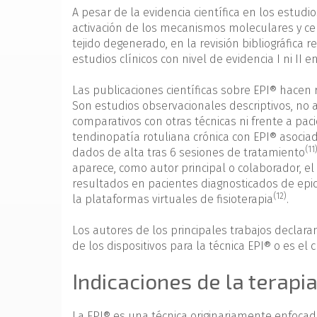
A pesar de la evidencia científica en los estudi
activación de los mecanismos moleculares y cel
tejido degenerado, en la revisión bibliográfica 
estudios clínicos con nivel de evidencia I ni II 
Las publicaciones científicas sobre EPI® hacen r
Son estudios observacionales descriptivos, no a
comparativos con otras técnicas ni frente a pac
tendinopatía rotuliana crónica con EPI® asociad
(11
dados de alta tras 6 sesiones de tratamiento
aparece, como autor principal o colaborador, 
resultados en pacientes diagnosticados de epico
(12)
la plataformas virtuales de fisioterapia
.
Los autores de los principales trabajos declara
de los dispositivos para la técnica EPI® o es el 
Indicaciones de la terapi
La EPI® es una técnica originariamente enfocada