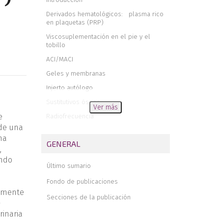
Derivados hematológicos: plasma rico
en plaquetas (PRP)
Viscosuplementación en el pie y el
tobillo
ACI/MACI
Geles y membranas
Injerto autólogo
Sustitutivos óseos
Ver más
Radiofrecuencia
e
 de una
Electrólisis percutánea intratisular
na
(EPI®)
GENERAL
,
Utilidad del ozono para terapia en cirugía
ando
ortopédica
Último sumario
Conclusiones
Fondo de publicaciones
almente
Secciones de la publicación
-
rinaria