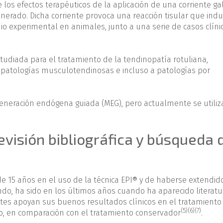
 los efectos terapéuticos de la aplicación de una corriente ga
nerado. Dicha corriente provoca una reacción tisular que ind
io experimental en animales, junto a una serie de casos clíni
studiada para el tratamiento de la tendinopatía rotuliana,
 patologías musculotendinosas e incluso a patologías por
neración endógena guiada (MEG), pero actualmente se utiliz
revisión bibliográfica y búsqueda 
e 15 años en el uso de la técnica EPI® y de haberse extendid
do, ha sido en los últimos años cuando ha aparecido literatu
entes apoyan sus buenos resultados clínicos en el tratamiento
(5)
(6)
(7)
o, en comparación con el tratamiento conservador
.