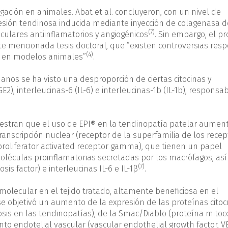
tigación en animales. Abat et al. concluyeron, con un nivel de
 lesión tendinosa inducida mediante inyección de colagenasa de
(7)
lares antiinflamatorios y angiogénicos
. Sin embargo, el pr
e mencionada tesis doctoral, que “existen controversias resp
(4)
as en modelos animales”
.
os se ha visto una desproporción de ciertas citocinas y
), interleucinas-6 (IL-6) e interleucinas-1b (IL-1b), responsab
estran que el uso de EPI® en la tendinopatía patelar aument
transcripción nuclear (receptor de la superfamilia de los rece
proliferator activated receptor gamma), que tienen un papel
 moléculas proinflamatorias secretadas por los macrófagos, as
(7)
is factor) e interleucinas IL-6 e IL-1β
.
olecular en el tejido tratado, altamente beneficiosa en el
se objetivó un aumento de la expresión de las proteínas cito
osis en las tendinopatías), de la Smac/Diablo (proteína mitoc
nto endotelial vascular (vascular endothelial growth factor, V