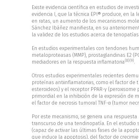
Existe evidencia científica en estudios de inves
evidencia I, que la técnica EPI® produce, en la
en ratas, un aumento de los mecanismos molecu
Sánchez Ibáñez manifiesta, en su anteriorment
la validez de los estudios acerca de tenopatí
En estudios experimentales con tendones human
metaloproteasas (MMP), prostaglandinas E2 (PGE2
(8)
(9)
mediadores en la respuesta inflamatoria
.
Otros estudios experimentales recientes demu
proteínas antiinflamatorias, como el factor de 
esteroideos) y el receptor PPAR-γ (peroxisome 
primordial en la inhibición de la expresión de
el factor de necrosis tumoral TNF-α (tumor necros
Por este mecanismo, se genera una respuesta m
transcurso de una tendinopatía. En el estudio 
(capaz de activar las últimas fases de la apopt
que induce la apoptosis), del factor de crecimie