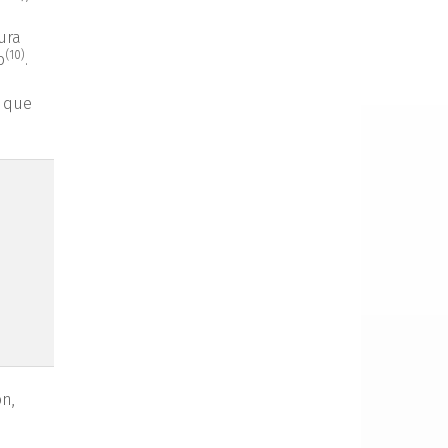
ura
(10)
o
.
o que
ón,