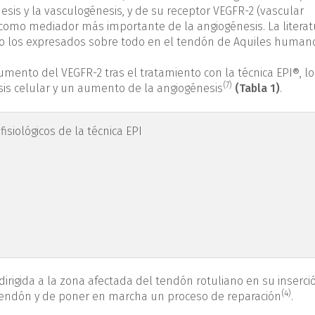
sis y la vasculogénesis, y de su receptor VEGFR-2 (vascular
a como mediador más importante de la angiogénesis. La literat
omo los expresados sobre todo en el tendón de Aquiles human
mento del VEGFR-2 tras el tratamiento con la técnica EPI®, l
(7)
sis celular y un aumento de la angiogénesis
(Tabla 1)
.
 fisiológicos de la técnica EPI
dirigida a la zona afectada del tendón rotuliano en su inserci
(4)
l tendón y de poner en marcha un proceso de reparación
.