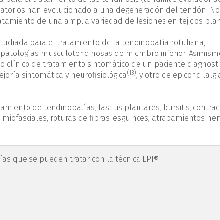
amatorios han evolucionado a una degeneración del tendón. No
atamiento de una amplia variedad de lesiones en tejidos bla
studiada para el tratamiento de la tendinopatía rotuliana,
 patologías musculotendinosas de miembro inferior. Asimism
o clínico de tratamiento sintomático de un paciente diagnost
(13)
joría sintomática y neurofisiológica
, y otro de epicondilalgi
tamiento de tendinopatías, fascitis plantares, bursitis, contra
 miofasciales, roturas de fibras, esguinces, atrapamientos ner
gías que se pueden tratar con la técnica EPI®