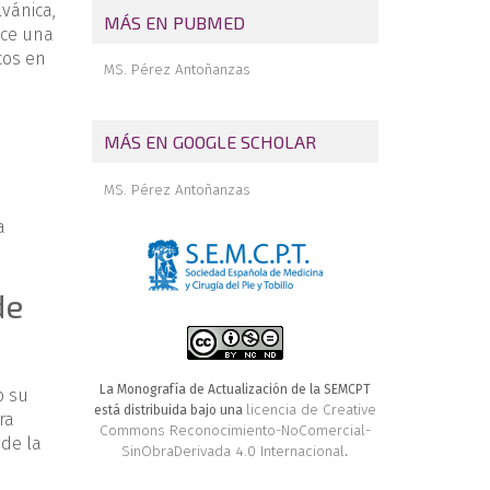
lvánica,
MÁS EN PUBMED
uce una
cos en
MS. Pérez Antoñanzas
MÁS EN GOOGLE SCHOLAR
MS. Pérez Antoñanzas
a
de
La Monografía de Actualización de la SEMCPT
o su
licencia de Creative
está distribuida bajo una
ra
Commons Reconocimiento-NoComercial-
 de la
SinObraDerivada 4.0 Internacional
.