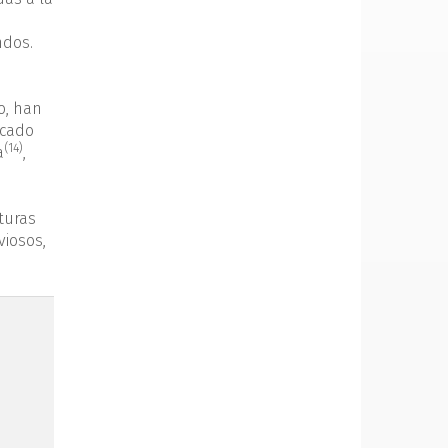
ndos.
o, han
icado
(14)
a
,
cturas
viosos,