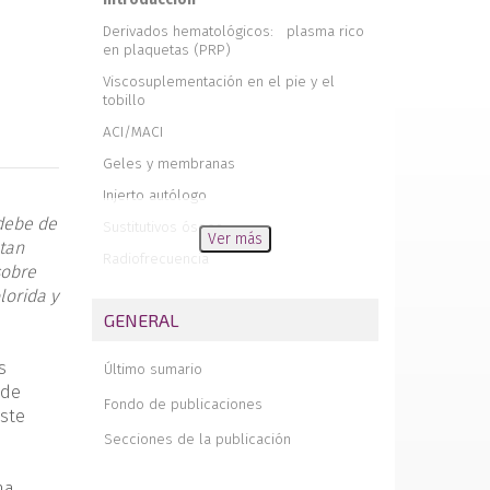
Derivados hematológicos: plasma rico
en plaquetas (PRP)
Viscosuplementación en el pie y el
tobillo
ACI/MACI
Geles y membranas
Injerto autólogo
debe de
Sustitutivos óseos
Ver más
 tan
Radiofrecuencia
sobre
Electrólisis percutánea intratisular
lorida y
(EPI®)
GENERAL
Utilidad del ozono para terapia en cirugía
ortopédica
s
Último sumario
Conclusiones
 de
Fondo de publicaciones
iste
Secciones de la publicación
ma