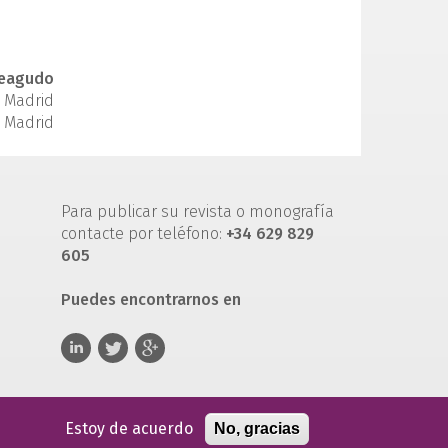
eagudo
. Madrid
 Madrid
Para publicar su revista o monografía
contacte por teléfono:
+34 629 829
605
Puedes encontrarnos en
Estoy de acuerdo
No, gracias
 de servicio
Política de privacidad
Política de cookies