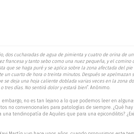
o, dos cucharadas de agua de pimienta y cuatro de orina de un
ez francesa y tanto sebo como una nuez pequeña, y el comino 
ta que se haga puré y se aplica sobre la zona afectada del pie
e un cuarto de hora o treinta minutos. Después se apelmazan 
he se deja una hoja caliente doblada varias veces en la zona do
tres días. No sentirá dolor y estará bien
”. Anónimo.
in embargo, no es tan lejano a lo que podemos leer en alguna
tos no convencionales para patologías de siempre. ¿Qué hay
 una tendinopatía de Aquiles que para una epicondilitis? ¿Ex
 Xavi Martín y yo hace unos años, cuando propusimos este te