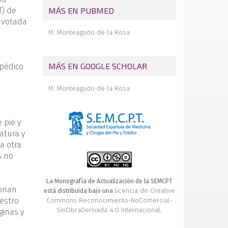
MÁS EN PUBMED
T) de
s votada
M. Monteagudo de la Rosa
MÁS EN GOOGLE SCHOLAR
pédico
M. Monteagudo de la Rosa
 pie y
atura y
a otra
s no
La Monografía de Actualización de la SEMCPT
ionan
licencia de Creative
está distribuida bajo una
estro
Commons Reconocimiento-NoComercial-
SinObraDerivada 4.0 Internacional
.
ginas y