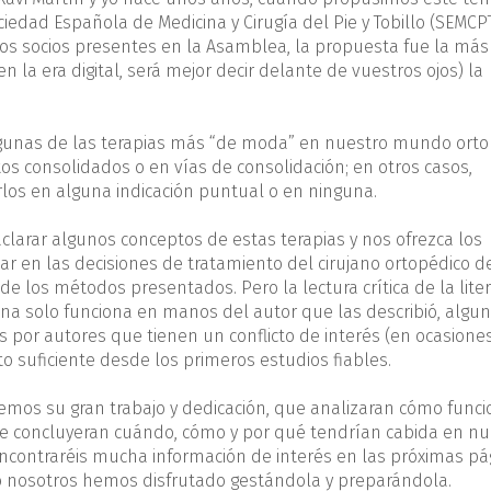
dad Española de Medicina y Cirugía del Pie y Tobillo (SEMCP
los socios presentes en la Asamblea, la propuesta fue la má
n la era digital, será mejor decir delante de vuestros ojos) la
algunas de las terapias más “de moda” en nuestro mundo orto
tos consolidados o en vías de consolidación; en otros casos,
los en alguna indicación puntual o en ninguna.
larar algunos conceptos de estas terapias y nos ofrezca los
r en las decisiones de tratamiento del cirujano ortopédico de
de los métodos presentados. Pero la lectura crítica de la liter
na solo funciona en manos del autor que las describió, algun
os por autores que tienen un conflicto de interés (en ocasione
o suficiente desde los primeros estudios fiables.
emos su gran trabajo y dedicación, que analizaran cómo func
 que concluyeran cuándo, cómo y por qué tendrían cabida en nu
ncontraréis mucha información de interés en las próximas pá
o nosotros hemos disfrutado gestándola y preparándola.