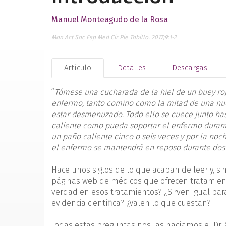
Manuel Monteagudo de la Rosa
Mon Act Soc Esp Med Cir Pie Tobillo. 2017;9:1-2
Artículo
Detalles
Descargas
“
Tómese una cucharada de la hiel de un buey roj
enfermo, tanto comino como la mitad de una nu
estar desmenuzado. Todo ello se cuece junto has
caliente como pueda soportar el enfermo durant
un paño caliente cinco o seis veces y por la noc
el enfermo se mantendrá en reposo durante dos o 
Hace unos siglos de lo que acaban de leer y, s
páginas web de médicos que ofrecen tratamien
verdad en esos tratamientos? ¿Sirven igual para
evidencia científica? ¿Valen lo que cuestan?
Todas estas preguntas nos las hacíamos el Dr.