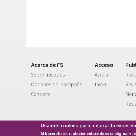
Acerca de FS
Acceso
Pub
Sobre nosotros
Ayuda
Revi
Opciones de inscripción
Inicio
Revis
Contacto
Mono
Revi
Usamos cookies para mejorar la experienc
Al hacer clic en cualquier enlace de esta página mu