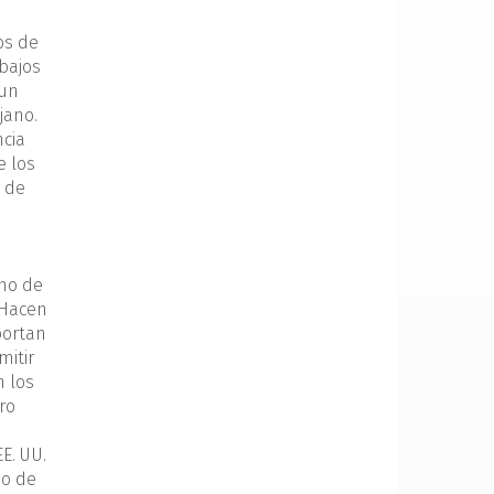
os de
abajos
 un
jano.
ncia
e los
n de
a
eno de
. Hacen
portan
mitir
n los
ro
E. UU.
do de