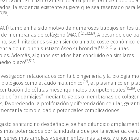
ealización. En cuanto al uso de aloinjertos, también debido a
ados, la evidencia existente sugiere que sea reservado para l
13,15)
.
 (ACI) también ha sido motivo de numerosos trabajos en los ú
(2,5,12,13)
so de membranas de colágeno (MACI)
. A pesar de que pa
ino, sus limitaciones siguen siendo un alto coste económico, e
(13,15,16)
stencia de un buen sustrato óseo subcondral
y unas
ibles. Además, algunos estudios han concluido en similares
(2,5,12)
medio plazo
.
vestigación relacionados con la bioingeniería y la biología mo
(17)
biológicos como el ácido hialurónico
, el plasma rico en pl
(15,16)
ncentración de células mesenquimales pluripotenciales
, e
l uso de “andamiajes” mediante geles o membranas de colágen
 favoreciendo la proliferación y diferenciación celular, garan
mentar la complejidad o potenciales complicaciones.
asto sanitario no desdeñable, se han difundido ampliament
más potenciados por la industria que por la evidencia cientí
n series más amplias y seguimientos más largos, y unos resu