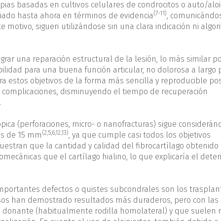
ias basadas en cultivos celulares de condrocitos o auto/aloi
(7-11)
iado hasta ahora en términos de evidencia
, comunicándo
 motivo, siguen utilizándose sin una clara indicación ni algor
ograr una reparación estructural de la lesión, lo más similar p
ilidad para una buena función articular, no dolorosa a largo 
a estos objetivos de la forma más sencilla y reproducible pos
s complicaciones, disminuyendo el tiempo de recuperación
.
ica (perforaciones, micro- o nanofracturas) sigue considerán
(2,5,6,12,13)
res de 15 mm
, ya que cumple casi todos los objetivos
estran que la cantidad y calidad del fibrocartílago obtenido
omecánicas que el cartílago hialino, lo que explicaría el deter
importantes defectos o quistes subcondrales son los trasplan
asos han demostrado resultados más duraderos, pero con las
a donante (habitualmente rodilla homolateral) y que suelen 