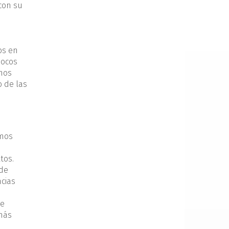
con su
os en
pocos
enos
o de las
amos
tos.
 de
ncias
te
 más