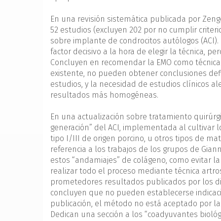
En una revisión sistemática publicada por Zenge
52 estudios (excluyen 202 por no cumplir criteri
sobre implante de condrocitos autólogos (ACI)
factor decisivo a la hora de elegir la técnica, 
Concluyen en recomendar la EMO como técnica de
existente, no pueden obtener conclusiones defi
estudios, y la necesidad de estudios clínicos a
resultados más homogéneas.
En una actualización sobre tratamiento quirúrgi
generación” del ACI, implementada al cultivar
tipo I/III de origen porcino, u otros tipos de m
referencia a los trabajos de los grupos de Gian
estos “andamiajes” de colágeno, como evitar la
realizar todo el proceso mediante técnica artr
prometedores resultados publicados por los d
concluyen que no pueden establecerse indicaci
publicación, el método no está aceptado por la 
Dedican una sección a los “coadyuvantes biológi