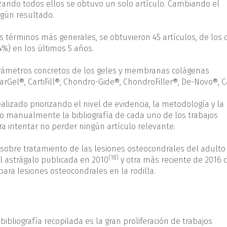
ilizando todos ellos se obtuvo un solo artículo. Cambiando el
gún resultado.
érminos más generales, se obtuvieron 45 artículos, de los 
4%) en los últimos 5 años.
rámetros concretos de los geles y membranas colágenas
rGel®, CartiFill®, Chondro-Gide®, ChondroFiller®, De-Novo®, 
ealizado priorizando el nivel de evidencia, la metodología y la
sado manualmente la bibliografía de cada uno de los trabajos
 intentar no perder ningún artículo relevante.
sobre tratamiento de las lesiones osteocondrales del adulto
(18)
el astrágalo publicada en 2010
y otra más reciente de 2016 
ara lesiones osteocondrales en la rodilla.
bibliografía recopilada es la gran proliferación de trabajos