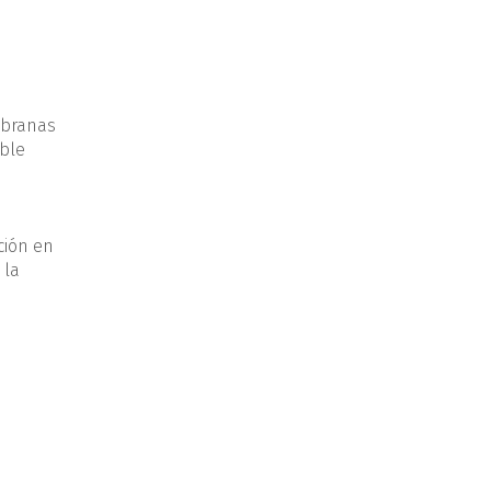
embranas
ible
ción en
 la