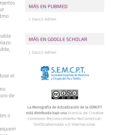
njertos
MÁS EN PUBMED
se
itmo
J. Gascó Adrien
osible
MÁS EN GOOGLE SCHOLAR
plazo.
ible,
J. Gascó Adrien
dose el
 no
ioro de
La Monografía de Actualización de la SEMCPT
licencia de Creative
está distribuida bajo una
tes o
Commons Reconocimiento-NoComercial-
SinObraDerivada 4.0 Internacional
.
requerir