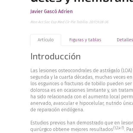
Javier Gascó Adrien
Mon Act Soc Esp Med Cir Pie Tobillo. 2017;9:28-36
Artículo
Figuras y tablas
Detalle
Introducción
Las lesiones osteocondrales de astrágalo (LOA)
segunda y la cuarta décadas, muchas veces en 
los esguinces o fracturas de tobillo pueden se
dolorosa es en ocasiones limitante y, sin trata
ha sido relacionada con el aumento local perm
anervado, avascular e hipocelular, nutrido únic
de reparación endógena.
Estudios previos han demostrado que en lesione
(1,2,4-7)
quirúrgico obtiene mejores resultados
. Pa