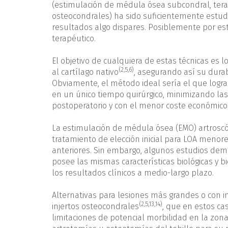
(estimulación de médula ósea subcondral, terap
osteocondrales) ha sido suficientemente estud
resultados algo dispares. Posiblemente por este
terapéutico.
El objetivo de cualquiera de estas técnicas es l
(2,5,6)
al cartílago nativo
, asegurando así su durab
Obviamente, el método ideal sería el que lograr
en un único tiempo quirúrgico, minimizando la
postoperatorio y con el menor coste económico
La estimulación de médula ósea (EMO) artroscóp
tratamiento de elección inicial para LOA meno
anteriores. Sin embargo, algunos estudios demu
posee las mismas características biológicas y bi
los resultados clínicos a medio-largo plazo.
Alternativas para lesiones más grandes o con 
(2,5,13,14)
injertos osteocondrales
, que en estos c
limitaciones de potencial morbilidad en la zon