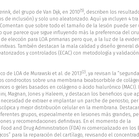
(5)
rink, del grupo de Van Dijk, en 2010
, describen los resultad
os de inclusión) y solo uno aleatorizado. Aquí ya incluyen 4 tr
. Comentan que sobre todo el tamaño de la lesión puede ser
pero que parece que sigue influyendo más la preferencia del ciru
 elección para LOA primarias pero que, a la luz de la evide
nitivas. También destacan la mala calidad y diseño general d
leatorizados y controlados (ECAC) con metodología y validació
(2)
co de LOA de Murawski et al. de 2013
, ya revisan la “segund
 los condrocitos sobre una membrana bioabsorbible de colág
atrices o geles basados en colágeno o ácido hialurónico (MACI)
nini, Magnan, Jones y Haleem, y destacan los beneficios que a
 necesidad de extraer e implantar un parche de periostio, per
oscópica y mejor distribución celular en la membrana. Destaca
iferentes grupos, especialmente en lesiones más grandes, pe
ones y recomendaciones definitivas. En el momento de la
Food and Drug Administration (FDA) ni comercializado en los E
cos” para la reparación del cartílago, revisando el concentra