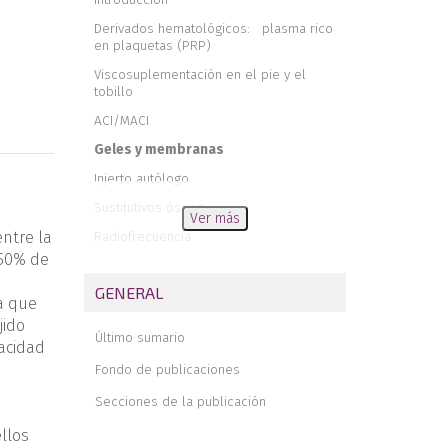
Derivados hematológicos: plasma rico
en plaquetas (PRP)
Viscosuplementación en el pie y el
tobillo
ACI/MACI
Geles y membranas
Injerto autólogo
Sustitutivos óseos
Ver más
Radiofrecuencia
entre la
 50% de
Electrólisis percutánea intratisular
(EPI®)
GENERAL
va que
Utilidad del ozono para terapia en cirugía
jido
ortopédica
Último sumario
pacidad
Conclusiones
Fondo de publicaciones
Secciones de la publicación
llos