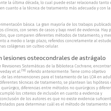
ante la última década, lo cual puede estar relacionado tanto 
e en cuanto a la técnica de tratamiento más adecuada y con la
mentación básica. La gran mayoría de los trabajos publicad
s clínicos, con series de casos y bajo nivel de evidencia. Hay 
lados, que comparen diferentes métodos de tratamiento, y m
nto a medio o largo plazo, referidos concretamente al estudi
as colágenas sin cultivo celular.
en lesiones osteocondrales de astrágalo
 Revisiones Sistemáticas de la Biblioteca Cochrane, encontr
(18)
veday et al.
referido anteriormente. Tiene como objetivo
 de las intervenciones para el tratamiento de las LOA en adul
diferentes técnicas de tratamiento, se plantean las hipótesis
no quirúrgico, diferencias entre métodos no quirúrgicos y difere
cumplió los criterios de inclusión en cuanto a evidencia y
conclusión de los autores es que no existe evidencia suficien
ntrolados para determinar cuál es el método de tratamiento