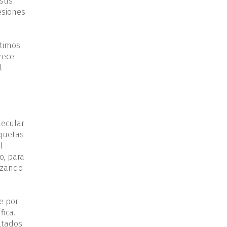
 sus
esiones
ltimos
rece
l
lecular
aquetas
l
o, para
tizando
e por
fica.
ltados