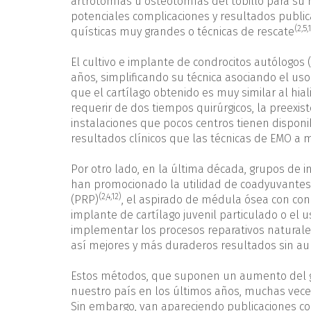
artrotomías u osteotomías del tobillo para su r
potenciales complicaciones y resultados public
(2,5,
quísticas muy grandes o técnicas de rescate
El cultivo e implante de condrocitos autólogos
años, simplificando su técnica asociando el u
que el cartílago obtenido es muy similar al hial
requerir de dos tiempos quirúrgicos, la preexi
instalaciones que pocos centros tienen dispon
resultados clínicos que las técnicas de EMO a 
Por otro lado, en la última década, grupos de in
han promocionado la utilidad de coadyuvantes 
(2,4,12)
(PRP)
, el aspirado de médula ósea con co
implante de cartílago juvenil particulado o e
implementar los procesos reparativos naturales,
así mejores y más duraderos resultados sin au
Estos métodos, que suponen un aumento del g
nuestro país en los últimos años, muchas veces 
Sin embargo, van apareciendo publicaciones co