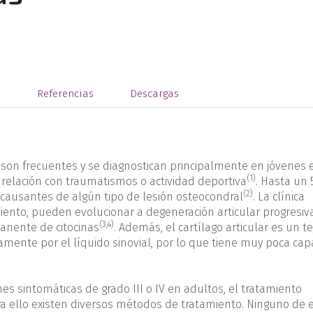
s
Referencias
Descargas
 son frecuentes y se diagnostican principalmente en jóvenes 
(1)
relación con traumatismos o actividad deportiva
. Hasta un
(2)
r causantes de algún tipo de lesión osteocondral
. La clínica
miento, pueden evolucionar a degeneración articular progresi
(3,4)
anente de citocinas
. Además, el cartílago articular es un te
amente por el líquido sinovial, por lo que tiene muy poca ca
s sintomáticas de grado III o IV en adultos, el tratamiento
ra ello existen diversos métodos de tratamiento. Ninguno de e