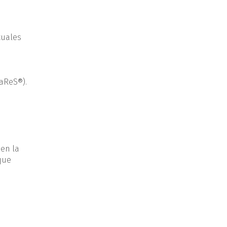
cuales
CaReS®).
 en la
que