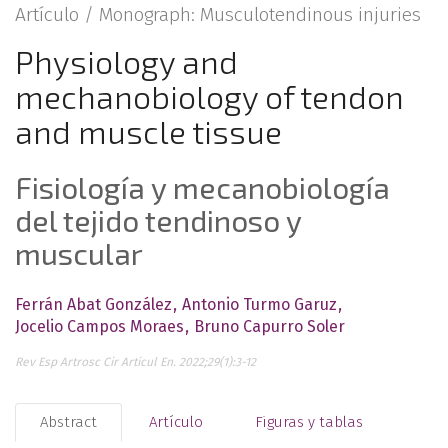
Artículo /
Monograph: Musculotendinous injuries
Physiology and
mechanobiology of tendon
and muscle tissue
Fisiología y mecanobiología
del tejido tendinoso y
muscular
Ferrán Abat González
Antonio Turmo Garuz
Jocelio Campos Moraes
Bruno Capurro Soler
Rev Esp Artrosc Cir Articul En. 2022;29(1):3-12
Abstract
Artículo
Figuras y tablas