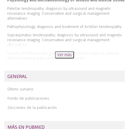
Physiology and mechanobiology of tendon and muscle tissue
Patellar tendinopathy: diagnosis by ultrasound and magnetic
resonance imaging. Conservative and surgical management
alternatives
Pathophysiology, diagnosis and treatment of Achilles tendinopathy
Supraspinatus tendinopathy: diagnosis by ultrasound and magnetic
resonance imaging. Conservative and surgical management
alternatives
Results of arthroscopic gluteus medius tendon repair in patients
Ver más
with trochanteric pain syndrome. Case series
Update on the diagnosis and treatment of quadriceps muscle
injuries
GENERAL
Management of triceps surae muscle injuries in young adult and
middle-aged athletes: a narrative literature review
Último sumario
Insertional tendinopathy of the Achilles tendon. Treatment from
start to finish
Fondo de publicaciones
Inverted cyclops
Secciones de la publicación
MÁS EN PUBMED