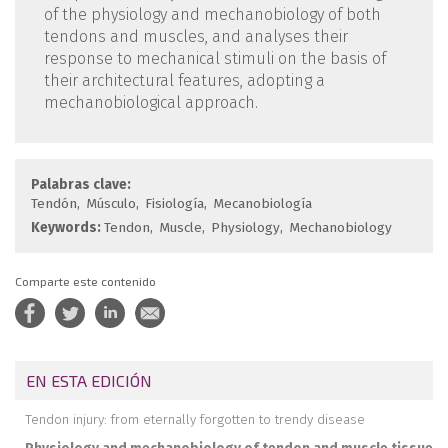
of the physiology and mechanobiology of both
tendons and muscles, and analyses their
response to mechanical stimuli on the basis of
their architectural features, adopting a
mechanobiological approach.
Palabras clave:
Tendón
Músculo
Fisiología
Mecanobiología
Keywords:
Tendon
Muscle
Physiology
Mechanobiology
Comparte este contenido
EN ESTA EDICIÓN
Tendon injury: from eternally forgotten to trendy disease