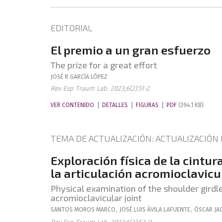
EDITORIAL
El premio a un gran esfuerzo
The prize for a great effort
JOSÉ R
GARCÍA LÓPEZ
Rev Esp Traum Lab. 2023;6(2):51-2
VER CONTENIDO
DETALLES
FIGURAS
PDF
(394.1 KB)
TEMA DE ACTUALIZACIÓN: ACTUALIZACIÓN 
Exploración física de la cintur
la articulación acromioclavicu
Physical examination of the shoulder girdle:
acromioclavicular joint
SANTOS
MOROS MARCO
,
JOSÉ LUIS
ÁVILA LAFUENTE
,
ÓSCAR
JA