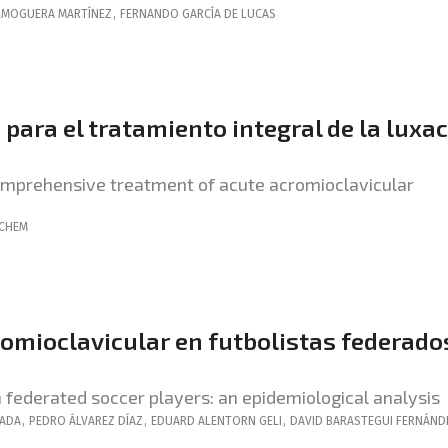
LMOGUERA MARTÍNEZ
,
FERNANDO
GARCÍA DE LUCAS
 para el tratamiento integral de la luxa
comprehensive treatment of acute acromioclavicular
ACHEM
romioclavicular en futbolistas federado
in federated soccer players: an epidemiological analysis
OADA
,
PEDRO
ÁLVAREZ DÍAZ
,
EDUARD
ALENTORN GELI
,
DAVID
BARASTEGUI FERNÁND