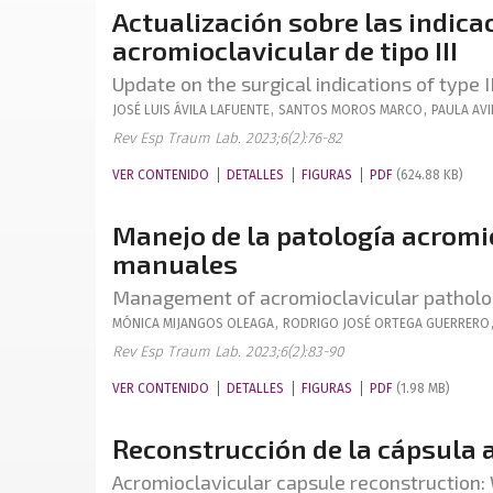
Actualización sobre las indica
acromioclavicular de tipo III
Update on the surgical indications of type I
JOSÉ LUIS
ÁVILA LAFUENTE
,
SANTOS
MOROS MARCO
,
PAULA
AV
Rev Esp Traum Lab. 2023;6(2):76-82
VER CONTENIDO
DETALLES
FIGURAS
PDF
(624.88 KB)
Manejo de la patología acromio
manuales
Management of acromioclavicular patholo
MÓNICA
MIJANGOS OLEAGA
,
RODRIGO JOSÉ
ORTEGA GUERRERO
Rev Esp Traum Lab. 2023;6(2):83-90
VER CONTENIDO
DETALLES
FIGURAS
PDF
(1.98 MB)
Reconstrucción de la cápsula 
Acromioclavicular capsule reconstruction