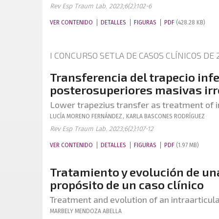
Rev Esp Traum Lab. 2023;6(2):102-6
VER CONTENIDO
DETALLES
FIGURAS
PDF
(428.28 KB)
I CONCURSO SETLA DE CASOS CLÍNICOS DE 
Transferencia del trapecio inf
posterosuperiores masivas irr
Lower trapezius transfer as treatment of i
LUCÍA
MORENO FERNÁNDEZ
,
KARLA
BASCONES RODRÍGUEZ
Rev Esp Traum Lab. 2023;6(2):107-12
VER CONTENIDO
DETALLES
FIGURAS
PDF
(1.97 MB)
Tratamiento y evolución de una
propósito de un caso clínico
Treatment and evolution of an intraarticula
MARBELY
MENDOZA ABELLA