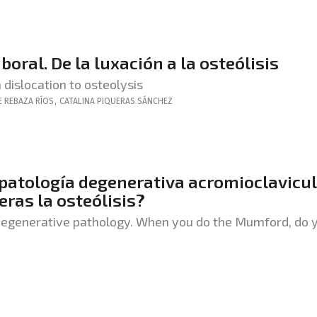
oral. De la luxación a la osteólisis
 dislocation to osteolysis
E
REBAZA RÍOS
,
CATALINA
PIQUERAS SÁNCHEZ
 patología degenerativa acromioclavicul
ras la osteólisis?
r degenerative pathology. When you do the Mumford, do 