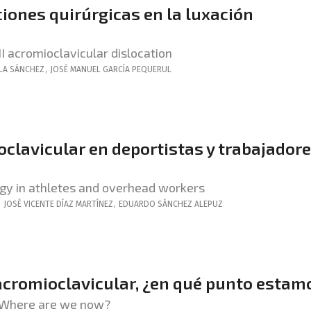
ciones quirúrgicas en la luxación
II acromioclavicular dislocation
ILA SÁNCHEZ
,
JOSÉ MANUEL
GARCÍA PEQUERUL
clavicular en deportistas y trabajador
gy in athletes and overhead workers
,
JOSÉ VICENTE
DÍAZ MARTÍNEZ
,
EDUARDO
SÁNCHEZ ALEPUZ
acromioclavicular, ¿en qué punto estam
: Where are we now?