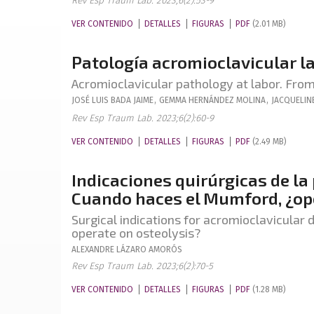
Rev Esp Traum Lab. 2023;6(2):53-9
VER CONTENIDO
DETALLES
FIGURAS
PDF
(2.01 MB)
Patología acromioclavicular lab
Acromioclavicular pathology at labor. From
JOSÉ LUIS
BADA JAIME
,
GEMMA
HERNÁNDEZ MOLINA
,
JACQUELIN
Rev Esp Traum Lab. 2023;6(2):60-9
VER CONTENIDO
DETALLES
FIGURAS
PDF
(2.49 MB)
Indicaciones quirúrgicas de la
Cuando haces el Mumford, ¿ope
Surgical indications for acromioclavicula
operate on osteolysis?
ALEXANDRE
LÁZARO AMORÓS
Rev Esp Traum Lab. 2023;6(2):70-5
VER CONTENIDO
DETALLES
FIGURAS
PDF
(1.28 MB)