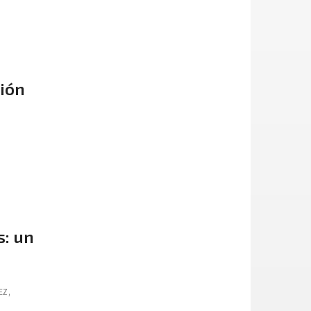
ción
s: un
EZ
,