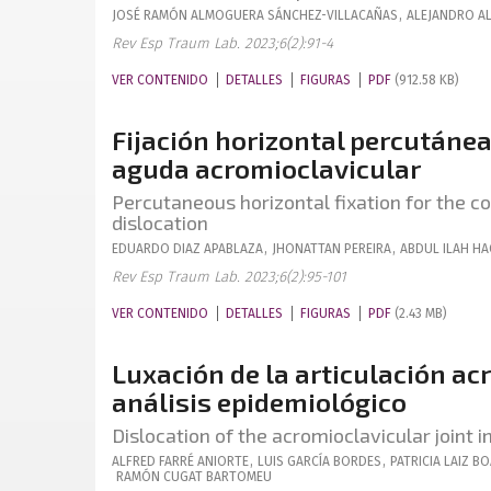
JOSÉ RAMÓN
ALMOGUERA SÁNCHEZ-VILLACAÑAS
,
ALEJANDRO
A
Rev Esp Traum Lab. 2023;6(2):91-4
VER CONTENIDO
DETALLES
FIGURAS
PDF
(912.58 KB)
Fijación horizontal percutánea
aguda acromioclavicular
Percutaneous horizontal fixation for the 
dislocation
EDUARDO
DIAZ APABLAZA
,
JHONATTAN
PEREIRA
,
ABDUL
ILAH H
Rev Esp Traum Lab. 2023;6(2):95-101
VER CONTENIDO
DETALLES
FIGURAS
PDF
(2.43 MB)
Luxación de la articulación ac
análisis epidemiológico
Dislocation of the acromioclavicular joint 
ALFRED
FARRÉ ANIORTE
,
LUIS
GARCÍA BORDES
,
PATRICIA
LAIZ B
RAMÓN
CUGAT BARTOMEU