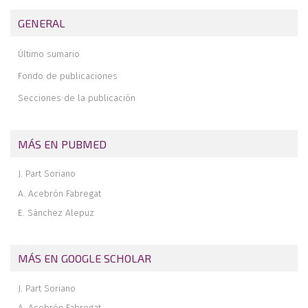
Diagnóstico y manejo terapéutico del síndrome de impactación
GENERAL
cubital
Fractura vertebral, ¿aguda?
Último sumario
Fracturas de tibia tras cirugía de rodilla. A propósito de 3 casos
Fondo de publicaciones
Lesión inestable en charnela dorsolumbar de columna reumática
Secciones de la publicación
Colgajo eponiquial asociado a colgajo de avance en amputaciones
distales de los dedos. A propósito de un caso
MÁS EN PUBMED
J. Part Soriano
A. Acebrón Fabregat
E. Sánchez Alepuz
MÁS EN GOOGLE SCHOLAR
J. Part Soriano
A. Acebrón Fabregat