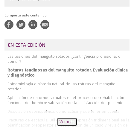
Comparte este contenido
EN ESTA EDICIÓN
Las lesiones del manguito rotador: ¿contingencia profesional o
común?
Roturas tendinosas del manguito rotador. Evaluación clínica
y diagnóstico
Epidemiología e historia natural de las roturas del manguito
rotador
Aplicación de entornos virtuales en el proceso de rehabilitación
funcional del hombro: valoración de la satisfacción del paciente
Disociación espinopélvica: cómo actuar y qué tener en cuenta
Fracturas de escápula. Utilidad de la impresión tridimensional en la
Ver más
planificación preoperatoria. Presentación de un caso y revisión de
la literatura