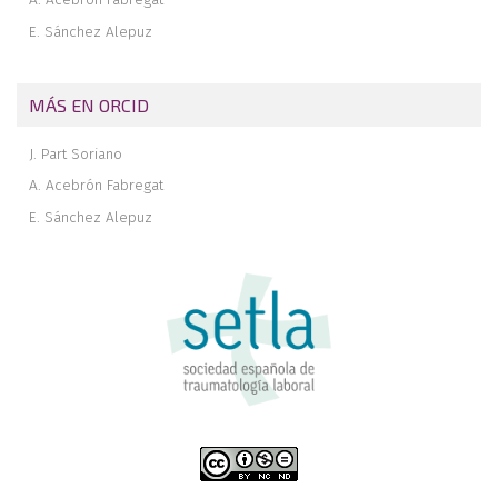
E. Sánchez Alepuz
MÁS EN ORCID
J. Part Soriano
A. Acebrón Fabregat
E. Sánchez Alepuz